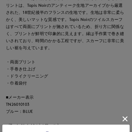
リントは、Tapis Noirのアンティーク生地アーカイブから厳選
された、18世紀後半のフランスの生地です。生地は非常に柔ら
かく、美しいマットな質感です。Tapis Noirのツイルスカーフ
はすべて両面にプリントが施されているため、折り方に関係な
く、プリントが鮮明で印象的に見えます。縁は手作業で巻き縫
いされており、時間のかかる工程ですが、スカーフに非常に美
しい裾を与えています。
・両面プリント
・手巻き仕上げ
・ドライクリーニング
・巾着袋付
■メーカー表示
TN26010103
ブルー：BLUE
《Tapis Noir/タピノワール》