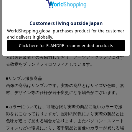
2020年に Mads Lehn Kruse によってデンマークで設立された
Tapis Noirは、ヴィンテージのテキスタイルをモダンにアレン
ジし、手縫いのシルクツイルや最高級のクレープ・デシンなど
素材や手法にこだわって生まれたスカーフブランドです。古い
ファブリックのコレクターであるアートディレクターのLehn
Kruseは、織物の質感、豊かなタペストリー、古い壁パネル等
をデジタルで美しいシルクに変換しオリジナル生地に仕上げて
います。タピノワールは、シルクスカーフのみを専門とする職
人の製造業者とのみ協力しており、アーツアドクラフツに対す
る敬意をブランドフィロソフィとしています。
■サンプル撮影商品
画像の商品はサンプルです。実際の商品とはサイズや色味、素
材、デザイン等の仕様が若干変更になる場合がございます。
■カラーについては、可能な限り実際の商品に近いカラーで撮
影をおこなっておりますが、照明の関係により実際の製品とは
色味が違って見える場合があります。またパソコン・スマート
フォンなどの環境により、若干製品と画像のカラーが異なる場