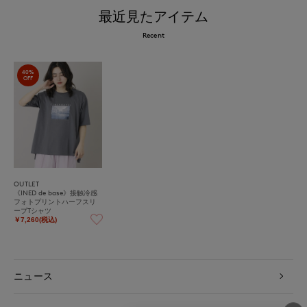
最近見たアイテム
Recent
40%
OFF
OUTLET
《INED de base》接触冷感
フォトプリントハーフスリ
ーブTシャツ
￥7,260(税込)
ニュース