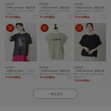
OUTLET
OUTLET
OUTLET
《INED de base》接触冷感
《INED de base》接触冷感
《INED de base》接触冷感
フォトプリントハーフスリ
ロゴグラフィックハーフス
こなれシルエットドルマン
ーブTシャツ
リーブTシャツ
カットソー
￥7,260(税込)
￥7,260(税込)
￥5,940(税込)
40%
40%
40%
OFF
OFF
OFF
OUTLET
OUTLET
OUTLET
《INED de base》フォトグ
《INED de base》接触冷感
《INED de base》接触冷感
ラフィックワイドTシャツ
ロールスリーブロゴTシャツ
ボートネックドルマンプル
オーバー
￥9,900(税込)
￥5,940(税込)
￥5,940(税込)
一覧を見る