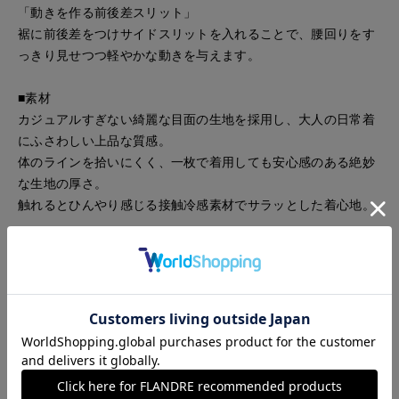
「動きを作る前後差スリット」
裾に前後差をつけサイドスリットを入れることで、腰回りをす
っきり見せつつ軽やかな動きを与えます。
■素材
カジュアルすぎない綺麗な目面の生地を採用し、大人の日常着
にふさわしい上品な質感。
体のラインを拾いにくく、一枚で着用しても安心感のある絶妙
な生地の厚さ。
触れるとひんやり感じる接触冷感素材でサラッとした着心地。
■コーディネート例
「華やかなカラーパンツスタイル」
淡いピンクやパープルのきれい目パンツを合わせ、トップスと
の対比を楽しむ着こなし。
「王道の大人カジュアル」
ハイウエストのワイドデニムにフロントインして、シルエット
にメリハリをつけた都会的なスタイリング。