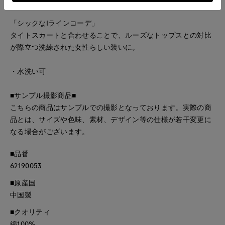
「シックなIラインコーデ」
タイトスカートと合わせることで、ルーズなトップスとの対比
が際立つ洗練された女性らしい装いに。
・水洗い可
■サンプル撮影商品■
こちらの商品はサンプルでの撮影となっております。実際の商
品とは、サイズや色味、素材、デザイン等の仕様が若干変更に
なる場合がございます。
■品番
62190053
■原産国
中国製
■クオリティ
綿100%