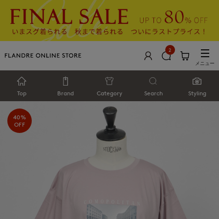
2
メニュー
Top
Brand
Category
Search
Styling
40%
OFF