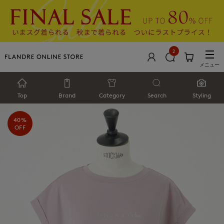
2
メニュー
Top
Brand
Category
Search
Styling
40%
OFF