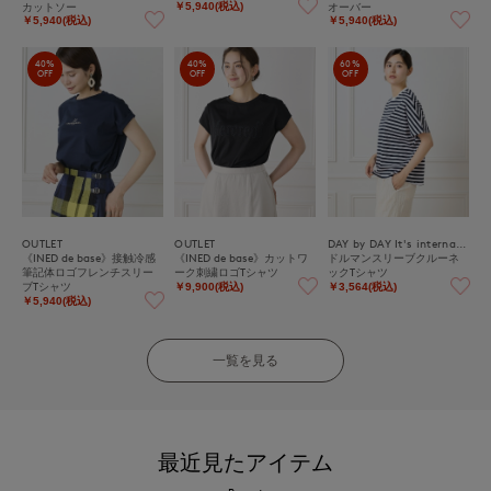
カットソー
オーバー
￥5,940(税込)
￥5,940(税込)
￥5,940(税込)
40%
40%
60%
OFF
OFF
OFF
OUTLET
OUTLET
DAY by DAY It's international
《INED de base》接触冷感
《INED de base》カットワ
ドルマンスリーブクルーネ
筆記体ロゴフレンチスリー
ーク刺繍ロゴTシャツ
ックTシャツ
ブTシャツ
￥9,900(税込)
￥3,564(税込)
￥5,940(税込)
一覧を見る
最近見たアイテム