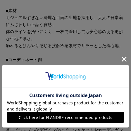
■素材
カジュアルすぎない綺麗な目面の生地を採用し、大人の日常着
にふさわしい上品な質感。
体のラインを拾いにくく、一枚で着用しても安心感のある絶妙
な生地の厚さ。
触れるとひんやり感じる接触冷感素材でサラッとした着心地。
■コーディネート例
「大人フェミニンな配色」
ラベンダーカラーのパンツと合わせれば、清潔感と華やかさを
両立したスタイリングが完成します。
「モードなモノトーン」
黒のロングスカートやスラックスにインして、シックで落ち着
いた大人カジュアルを楽しむのもおすすめです。
「ジャケットのインナー使い」
薄手でシンプルなデザインなので、ジャケットやカーディガン