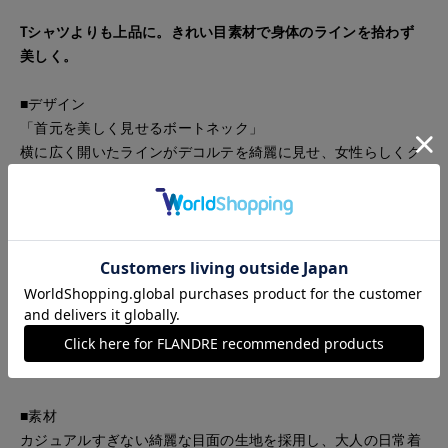
Tシャツよりも上品に。きれい目素材で身体のラインを拾わず
美しく。
■デザイン
「首元を美しく見せるボートネック」
横に広く開いたラインがデコルテを綺麗に見せ、女性らしくク
リーンな印象を与えます。
「二の腕をカバーする袖折り返し」
広めの袖口に折り返しデザインを施すことで、腕周りを華奢に
見せる視覚効果をプラスしました。
「リラクシーなボックスシルエット」
身体のラインを拾わない程よいゆとりがあり、1枚でサマになる
絶妙なサイズ感です。
■素材
カジュアルすぎない綺麗な目面の生地を採用し、大人の日常着