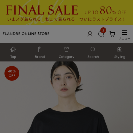
2
メニュー
Top
Brand
Category
Search
Styling
40%
OFF