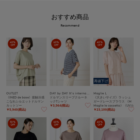
おすすめ商品
Recommend
40%
60%
40%
OFF
OFF
OFF
再値下げ
OUTLET
DAY by DAY It's international
Maglie L
《INED de base》接触冷感
ドルマンスリーブクルーネ
《大きいサイズ》ラッシュ
こなれシルエットドルマン
ックTシャツ
ガードレースブラウス 《M
カットソー
Maglie le cassetto》《UVカ
￥3,564(税込)
ット・撥水加工》
￥5,940(税込)
￥23,100(税込)
50%
60%
40%
OFF
OFF
OFF