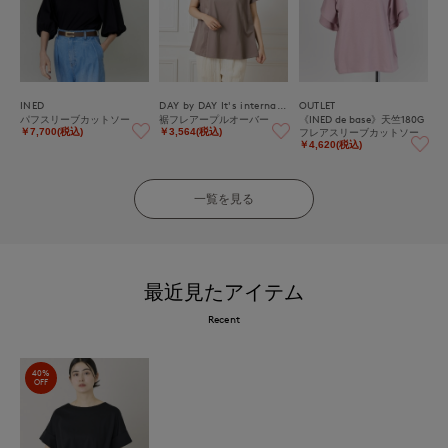
INED
DAY by DAY It's international
OUTLET
パフスリーブカットソー
裾フレアープルオーバー
《INED de base》天竺180G
フレアスリーブカットソー
￥7,700(税込)
￥3,564(税込)
￥4,620(税込)
一覧を見る
最近見たアイテム
Recent
40%
OFF