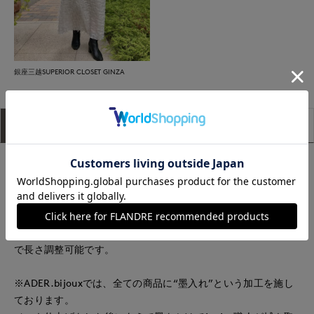
銀座三越SUPERIOR CLOSET GINZA
アイテム説明
サイズ詳細
購入レビュー
ラテン語で孔雀の意味のPAVO（パーヴォ）シリーズ。
クジャクの羽をイメージして作られたヴィンテージ感たっぷり
のクリアパーツは、メタルで囲う事でクリーンな印象に仕上げ
ています。サイドについたメタルスティックから直接スネーク
チェーンを通したクールなデザイン。チェーンはアジャスター
で長さ調整可能です。
※ADER.bijouxでは、全ての商品に“墨入れ”という加工を施し
ております。