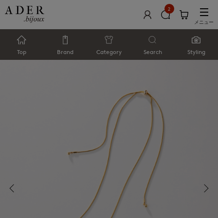
2
メニュー
Top
Brand
Category
Search
Styling