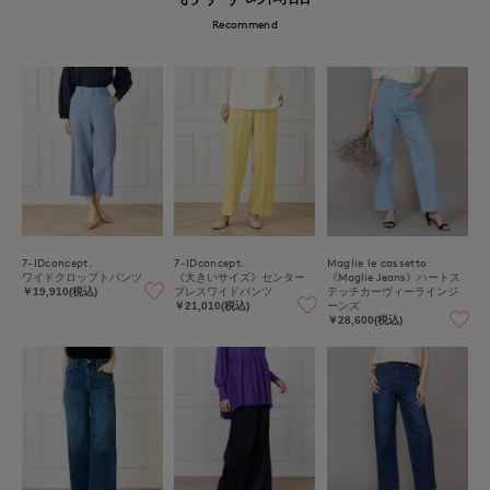
Recommend
7-IDconcept.
7-IDconcept.
Maglie le cassetto
ワイドクロップトパンツ
《大きいサイズ》センター
《Maglie Jeans》ハートス
プレスワイドパンツ
テッチカーヴィーラインジ
￥19,910(税込)
ーンズ
￥21,010(税込)
￥28,600(税込)