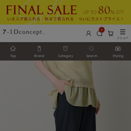
3
メニュー
Top
Brand
Category
Search
Styling