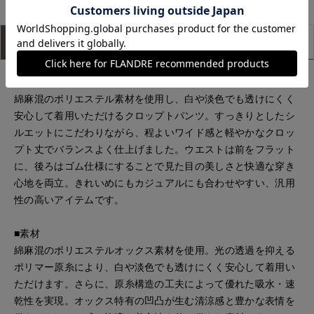
アイテム説明
サイズ詳細
購入レビュー
■デザイン
綿麻混のポリエステル素材を使用し、白や淡色でも透けにくく
安心して着用いただけるクロップトパンツ。すっきりとしたシ
ルエットにこだわりながら、程よいワイド感と軽やかなクロッ
プト丈でバランスよく仕上げました。ウエストは前をフラット
に、後ろはゴム仕様にすることで見た目の美しさと快適な穿き
心地を両立。きれいめにもカジュアルにも合わせやすい、汎用
性の高いアイテムです。
■素材
綿麻混のポリエステルオックス素材を使用。光の透過を抑える
ポリマー原糸により、白や淡色でも透けにくく安心して着用い
ただけます。さらに、原糸構造の工夫によって優れた吸水・速
乾性を実現。オックス特有の凹凸が生む清涼感と豊かな表情を