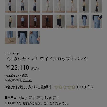
7-IDconcept.
《大きいサイズ》ワイドクロップトパンツ
￥22,110
(税込)
402ポイント還元
会員登録は
こちら
3名がお気に入りに登録中
0.0
(0件)
8月9日（日）
にお届けします！
※24時間
20分
以内
のご注文、ご入金が対象です。