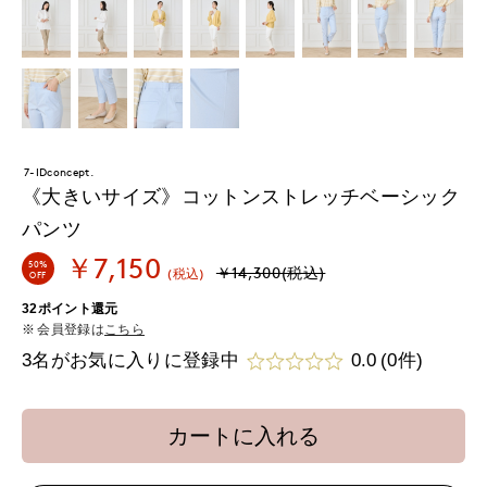
7-IDconcept.
《大きいサイズ》コットンストレッチベーシック
パンツ
￥7,150
50%
￥14,300(税込)
(税込)
OFF
32ポイント還元
会員登録は
こちら
3名がお気に入りに登録中
0.0
(0件)
カートに入れる