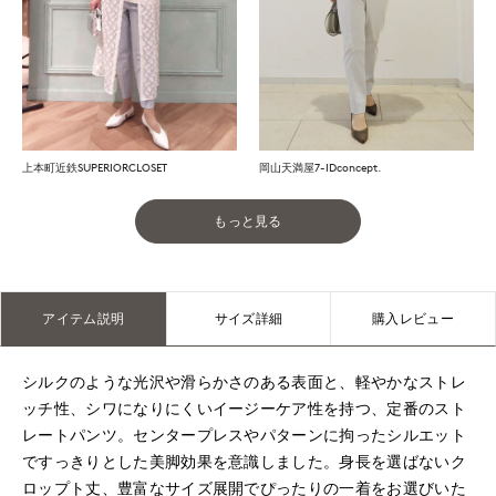
上本町近鉄SUPERIORCLOSET
岡山天満屋7-IDconcept.
もっと見る
アイテム説明
サイズ詳細
購入レビュー
シルクのような光沢や滑らかさのある表面と、軽やかなストレ
ッチ性、シワになりにくいイージーケア性を持つ、定番のスト
レートパンツ。センタープレスやパターンに拘ったシルエット
ですっきりとした美脚効果を意識しました。身長を選ばないク
ロップト丈、豊富なサイズ展開でぴったりの一着をお選びいた