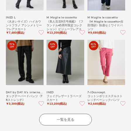
INED L
M Maglie le cassetto
M Maglie le cassetto
《大きいサイズ》ハイカウ
《美人百花9月号掲載》《フ
《M Maglie le cassetto×吉
ントフラノ アシンメトリー
ランドル45周年限定コレク
田理紗》快適セミワイドパ
フレアスカート
ション》ビジューフレアス
ンツ
カート《M Maglie le casset
￥7,480(税込)
￥13,200(税込)
￥9,680(税込)
to》
70%
50%
80%
OFF
OFF
OFF
DAY by DAY It's international
INED
7-IDconcept.
タックテーパードパンツ《T
フェイクレザートラペーズ
コットンポリエステルスト
Rストレッチ》
スカート
レッチベーシックパンツ
￥3,300(税込)
￥13,200(税込)
￥2,640(税込)
一覧を見る