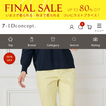
3
メニュー
Top
Brand
Category
Search
Styling
50%
OFF