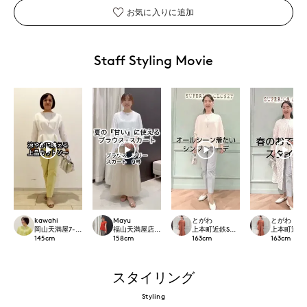
お気に入りに追加
Staff Styling Movie
kawahi
Mayu
とがわ
とがわ
岡山天満屋7-IDconcept.
福山天満屋店INED/7-IDconcept./Maglie
上本町近鉄SUPERIORCLOSET
上本町近鉄SU
145
cm
158
cm
163
cm
163
cm
スタイリング
Styling