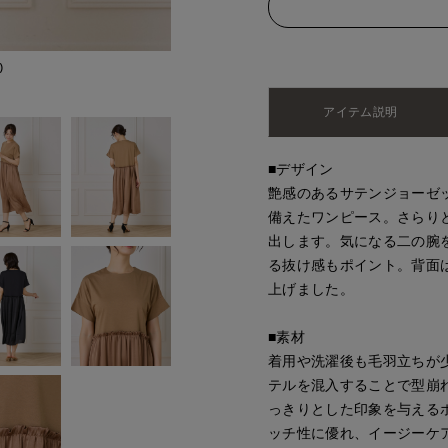
)
アイテム説明
■デザイン
艶感のあるサテンジョーゼ
備えたワンピース。さらり
出します。気になる二の腕
る抜け感もポイント。背面
上げました。
■素材
着用や洗濯後も毛羽立ちが
テルを混入することで型崩
っきりとした印象を与える
ッチ性に優れ、イージーケ