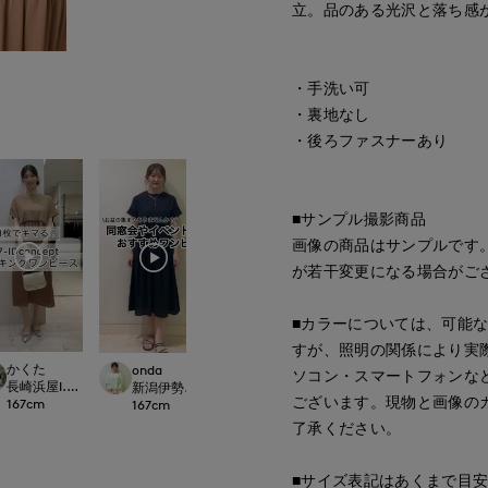
立。品のある光沢と落ち感
・手洗い可
・裏地なし
・後ろファスナーあり
■サンプル撮影商品
画像の商品はサンプルです
が若干変更になる場合がご
■カラーについては、可能
すが、照明の関係により実
かくた
onda
aco
waka
ソコン・スマートフォンな
長崎浜屋I.T.'S. international/7-IDconcept.
Dconcept./Maglie
新潟伊勢丹7-IDconcept.
宇都宮東武7-IDconcept./INED
銀座三越SUPERIOR
ございます。現物と画像の
167
cm
167
cm
149
cm
160
cm
了承ください。
■サイズ表記はあくまで目