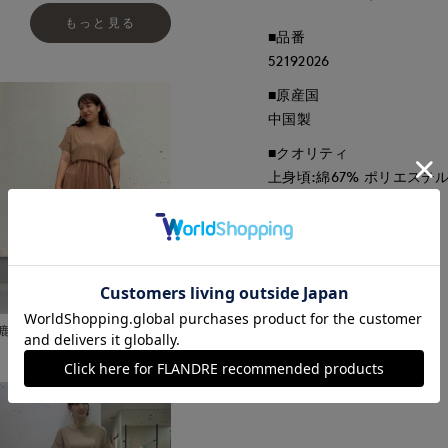
もっと見る
■品番
52192026
■原産国
中国製
■クオリティ
上身頃:綿67% ポリエステル
■取扱い方法
取り扱いについて
鹿児島山形屋INED