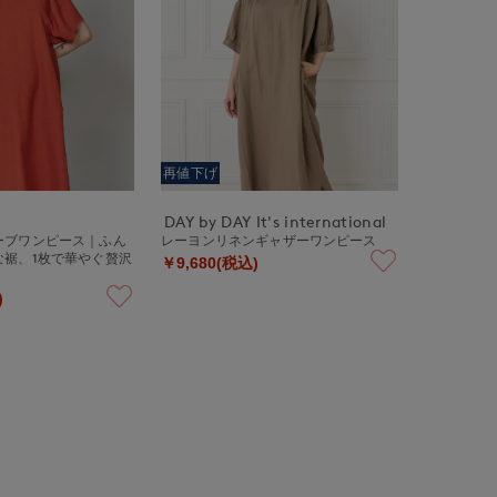
再値下げ
DAY by DAY It's international
ーブワンピース｜ふん
レーヨンリネンギャザーワンピース
な裾、1枚で華やぐ贅沢
￥9,680(税込)
)