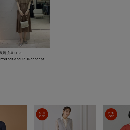
長崎浜屋I.T.'S.
international/7-IDconcept.
60%
20%
OFF
OFF