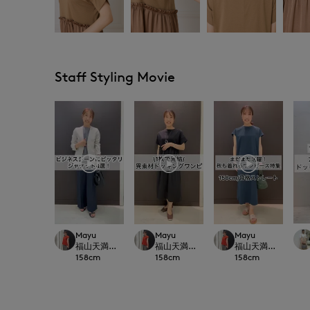
Staff Styling Movie
Mayu
Mayu
Mayu
福山天満屋店INED/7-IDconcept./Maglie
福山天満屋店INED/7-IDconcept./Maglie
福山天満屋店INED/7-I
158
cm
158
cm
158
cm