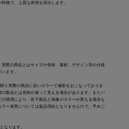
が特徴で、上質な表情を演出します。
。実際の商品とはサイズや色味、素材、デザイン等の仕様
ざいます。
な限り実際の商品に近いカラーで撮影をおこなっておりま
際の製品とは色味が違って見える場合があります。またパ
Yura
どの環境により、若干製品と画像のカラーが異なる場合も
 CLOSET GINZA
岡山天満屋7-IDconcept.
カラー差異については返品理由となりませんので、予めご
160
cm
安となります。