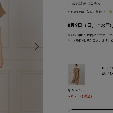
会員登録は
こちら
61名がお気に入りに登録中
8月9日（日）
にお届
※23時間
05分
以内
のご注文、ご
※一部例外地域がございます。(
00(フ
残り
キャメル
￥8,250 (税込)