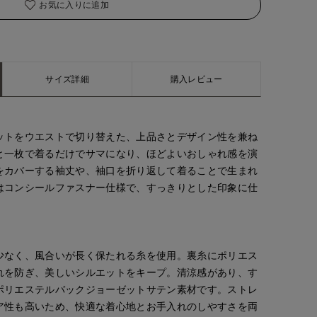
お気に入りに追加
サイズ詳細
購入レビュー
ットをウエストで切り替えた、上品さとデザイン性を兼ね
と一枚で着るだけでサマになり、ほどよいおしゃれ感を演
をカバーする袖丈や、袖口を折り返して着ることで生まれ
はコンシールファスナー仕様で、すっきりとした印象に仕
少なく、風合いが長く保たれる糸を使用。裏糸にポリエス
れを防ぎ、美しいシルエットをキープ。清涼感があり、す
ポリエステルバックジョーゼットサテン素材です。ストレ
ア性も高いため、快適な着心地とお手入れのしやすさを両