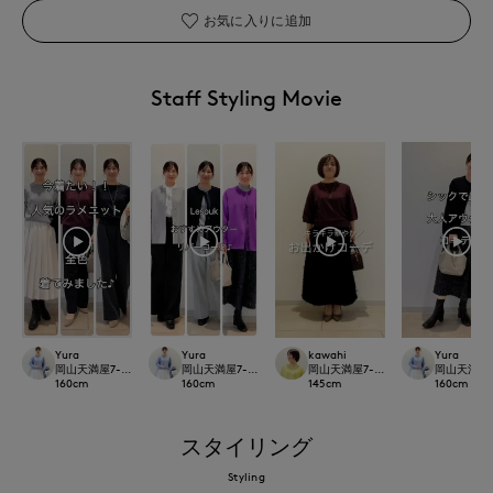
お気に入りに追加
Staff Styling Movie
Yura
Yura
kawahi
Yura
岡山天満屋7-IDconcept.
岡山天満屋7-IDconcept.
岡山天満屋7-IDconcept.
岡山天満屋7-I
160
cm
160
cm
145
cm
160
cm
スタイリング
Styling