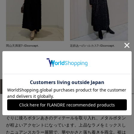
岡山天満屋7-IDconcept.
近鉄あべのハルカス7-IDconcept.
もっと見る
アイテム説明
サイズ詳細
購入レビュー
■デザイン
甘すぎないパフスリーブが印象的なプルオーバー。詰まった襟
ぐりに後ろボタンあきのディテールを取り入れ、メタルボタン
が程よいアクセントになっています。上品なラメをミックスし
たニュアンスカラー展開で、華やかさと落ち着きを両立。裾は