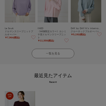
Le Souk
INED
DAY by DAY It's international
ドルマンスリーブニットプ
《WEB限定カラー》カシミ
クルーネックプルオーバー
ルオーバー
ヤ混ドルマンスリーブニッ
￥5,192(税込)
ト
￥7,964(税込)
￥11,550(税込)
一覧を見る
最近見たアイテム
Recent
40%
OFF