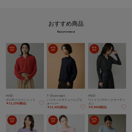
おすすめ商品
Recommend
40%
40%
50%
OFF
OFF
OFF
INED
7-IDconcept.
INED
ポロ衿ドルマンニット
ハイネックボリュームプル
ワイドリブVネックカーディ
オーバー
ガン
￥11,220(税込)
￥11,352(税込)
￥9,900(税込)
60%
30%
60%
OFF
OFF
OFF