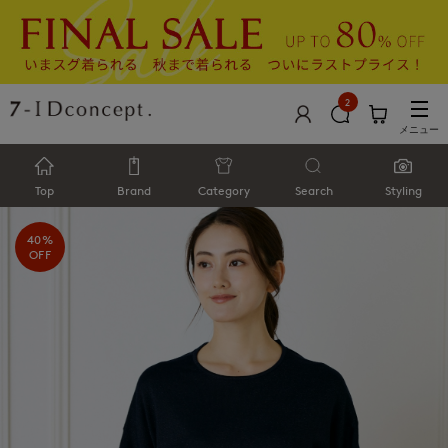
2
メニュー
Top
Brand
Category
Search
Styling
40%
OFF