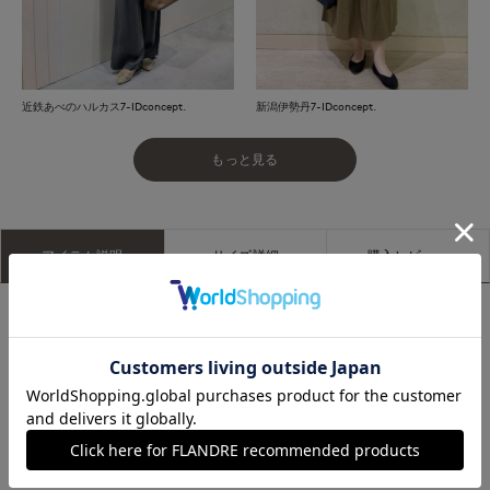
近鉄あべのハルカス7-IDconcept.
新潟伊勢丹7-IDconcept.
もっと見る
アイテム説明
サイズ詳細
購入レビュー
■デザイン
レース生地に裏地をドッキングした6分袖のTシャツ。
通常のTシャツほどカジュアル過ぎない感覚のレースTシャツ
で、フェミニンに偏らず大人も取り入れやすいレースアイテム
です。後身頃のジップはグログランテープ付きで、デザインの
アクセントでありながら引手としても使いやすくなっておりま
す。