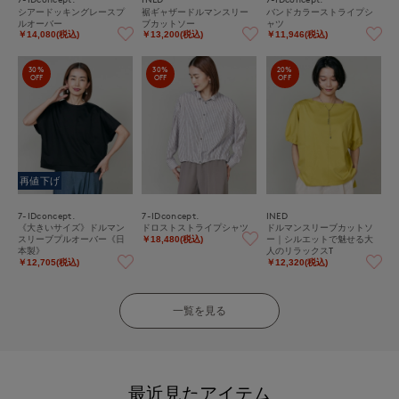
シアードッキングレースプ
裾ギャザードルマンスリー
バンドカラーストライプシ
ルオーバー
ブカットソー
ャツ
￥14,080(税込)
￥13,200(税込)
￥11,946(税込)
30%
30%
20%
OFF
OFF
OFF
再値下げ
7-IDconcept.
7-IDconcept.
INED
《大きいサイズ》ドルマン
ドロストストライプシャツ
ドルマンスリーブカットソ
スリーブプルオーバー《日
ー｜シルエットで魅せる大
￥18,480(税込)
本製》
人のリラックスT
￥12,705(税込)
￥12,320(税込)
一覧を見る
最近見たアイテム