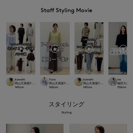
Staff Styling Movie
kawahi
Yura
kawahi
na
岡山天満屋7-IDconcept.
岡山天満屋7-IDconcept.
岡山天満屋7-IDconcept.
梅田大丸IN
145
cm
160
cm
145
cm
158
cm
スタイリング
Styling