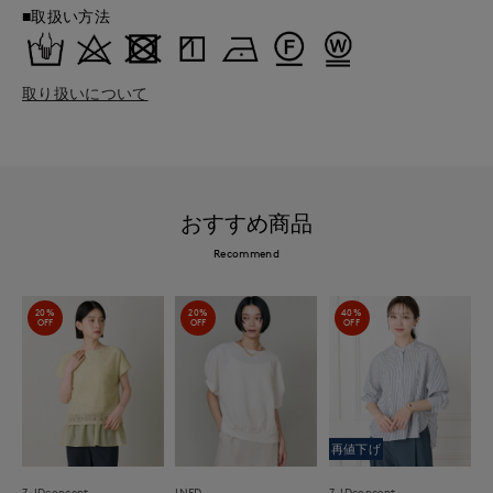
■取扱い方法
取り扱いについて
おすすめ商品
Recommend
20%
20%
40%
OFF
OFF
OFF
再値下げ
7-IDconcept.
INED
7-IDconcept.