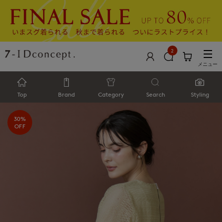
2
メニュー
Top
Brand
Category
Search
Styling
30%
OFF