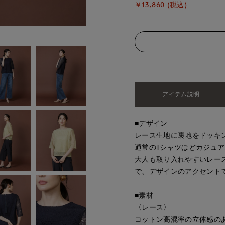
￥13,860 (税込)
アイテム説明
■デザイン
レース生地に裏地をドッキン
通常のTシャツほどカジュ
大人も取り入れやすいレー
で、デザインのアクセント
■素材
〈レース〉
コットン高混率の立体感の