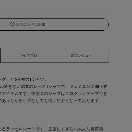
お気に入りに追加
サイズ詳細
購入レビュー
グした6分袖のTシャツ。
アル過ぎない感覚のレースTシャツで、フェミニンに偏らず
スアイテムです。後身頃のジップはグログランテープ付き
でありながら引手としても使いやすくなっております。
あるラッセルレースです。主張しすぎない大人な幾何柄