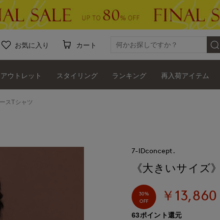
お気に入り
カート
アウトレット
スタイリング
ランキング
再入荷アイテム
レースTシャツ
7-IDconcept.
《大きいサイズ》
￥13,860
30%
OFF
63ポイント還元