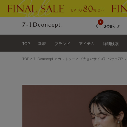
2
お知らせ
TOP
新着
ブランド
アイテム
詳細検索
TOP
7-IDconcept.
カットソー
《大きいサイズ》バックZIP