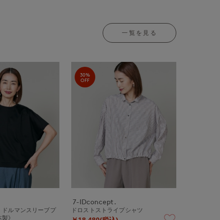
一覧を見る
30%
OFF
7-IDconcept.
》ドルマンスリーブプ
ドロストストライプシャツ
本製》
￥18,480(税込)