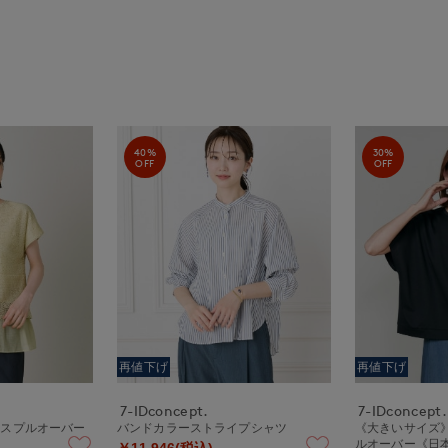
40%
30%
OFF
OFF
再値下げ
再値下げ
7-IDconcept.
7-IDconcept.
ースプルオーバー
バンドカラーストライプシャツ
《大きいサイズ
ルオーバー《日
￥11,946(税込)