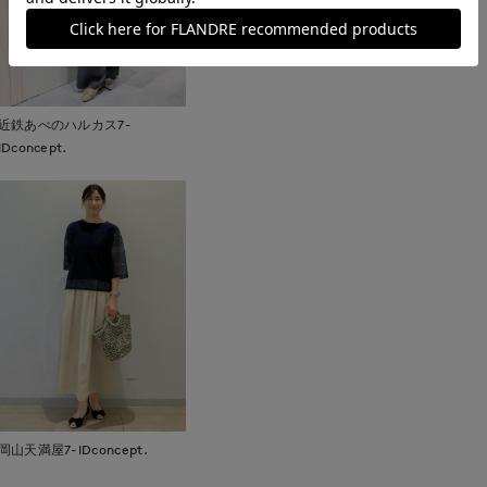
近鉄あべのハルカス7-
IDconcept.
岡山天満屋7-IDconcept.