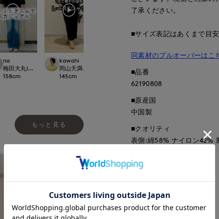
了承ください。
■サイズ表記はあくまで目
同素材のプルオーバーはこ
na
kawahi
onda
Yura
ept.
梅田大丸INED
岡山天満屋7-IDconcept.
新潟伊勢丹7-IDconcept.
岡山天満屋7-IDcon
■品番
158
cm
145
cm
167
cm
160
cm
62190808
■原産国
中国製
もっと見る
■クオリティ
表側:綿58% ナイロン42%
■取扱い方法
取り扱いについて