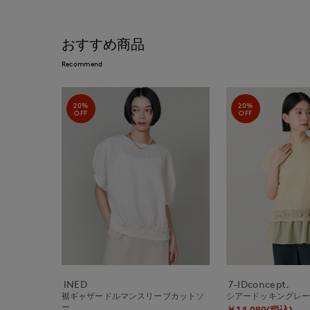
おすすめ商品
Recommend
20%
20%
OFF
OFF
INED
7-IDconcept.
裾ギャザードルマンスリーブカットソ
シアードッキングレ
ー
￥14,080(税込)