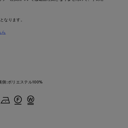
安となります。
ちら
na
梅田大丸INED
cept.
158
cm
 裏側:ポリエステル100%