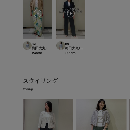
na
na
梅田大丸INED
梅田大丸INED
158
cm
158
cm
スタイリング
Styling