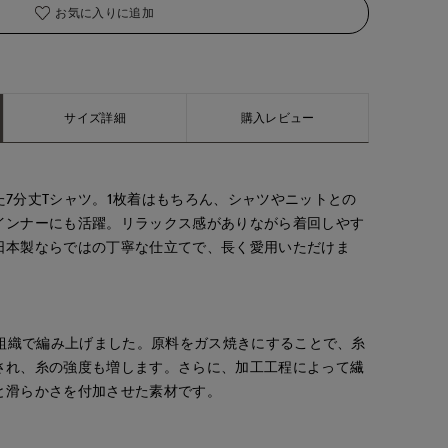
お気に入りに追加
着用サイズ:00(M)
サイズ詳細
購入レビュー
7分丈Tシャツ。1枚着はもちろん、シャツやニットとの
インナーにも活躍。リラックス感がありながら着回しやす
日本製ならではの丁寧な仕立てで、長く愛用いただけま
ス組織で編み上げました。原料をガス焼きにすることで、糸
され、糸の強度も増します。さらに、加工工程によって繊
と滑らかさを付加させた素材です。