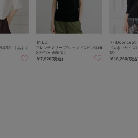
INED
7-IDconcept.
日本製》｜品よく
フレンチスリーブTシャツ《スビン綿MI
《大きいサイズ》
り
X天竺/A-GIRL’S 》
製》
￥7,920(税込)
￥18,260(税込