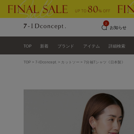
2
お知らせ
TOP
新着
ブランド
アイテム
詳細検索
TOP
7-IDconcept.
カットソー
7分袖Tシャツ《日本製》