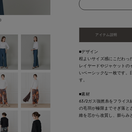
)
モデル身長:168cm
アイテム説明
■デザイン
程よいサイズ感にこだわった
レイヤードやジャケットの
いベーシックな一枚です。
す。
■素材
63/2ガス強撚糸をフライ
の毛羽が極限までそぎ落と
維を芯から改質し、膨らみ