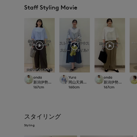
Staff Styling Movie
onda
Yura
onda
新潟伊勢丹7-IDconcept.
岡山天満屋7-IDconcept.
新潟伊勢丹7-IDconc
167
cm
160
cm
167
cm
スタイリング
Styling