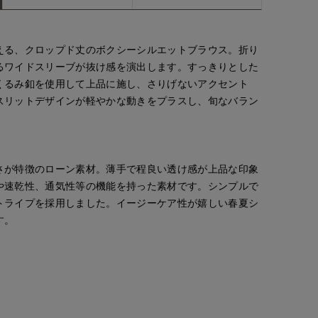
える、クロップド丈のボクシーシルエットブラウス。折り
るワイドスリーブが抜け感を演出します。すっきりとした
くるみ釦を使用して上品に施し、さりげないアクセント
スリットデザインが軽やかな動きをプラスし、旬なバラン
さが特徴のローン素材。薄手で程良い透け感が上品な印象
や速乾性、通気性等の機能を持った素材です。シンプルで
トライプを採用しました。イージーケア性が嬉しい春夏シ
す。