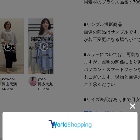
同素材のブラウス品番：70621
■サンプル撮影商品
画像の商品はサンプルです
が若干変更になる場合がご
■カラーについては、可能
ますが、照明の関係により
パソコン・スマートフォン
もございます。現物と画像
kawahi
yoshi
onda
とがわ
ご了承ください。
ept.
岡山天満屋7-IDconcept.
博多大丸7-IDconcept.
新潟伊勢丹7-IDconcept.
上本町近鉄SUPERI
145
cm
155
cm
167
cm
163
cm
■サイズ表記はあくまで目
同素材のブラウスはこちら
もっと見る
■品番
62182831