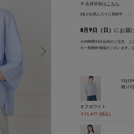
会員登録は
こちら
2名がお気に入りに登録中
8月9日（日）
にお届
※29時間
51分
以内
のご注文、ご
※一部例外地域がございます。(
13(13
残り1
オフホワイト
￥15,477 (税込)