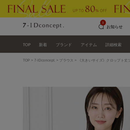
3
お知らせ
TOP
新着
ブランド
アイテム
詳細検索
TOP
7-IDconcept.
ブラウス
《大きいサイズ》クロップト丈