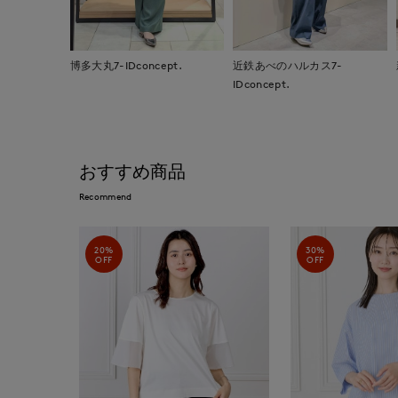
博多大丸7-IDconcept.
近鉄あべのハルカス7-
IDconcept.
おすすめ商品
Recommend
20%
30%
OFF
OFF