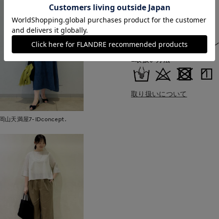
■原産国
中国製
■クオリティ
ポリエステル58% 綿19% 
■取扱い方法
取り扱いについて
岡山天満屋7-IDconcept.