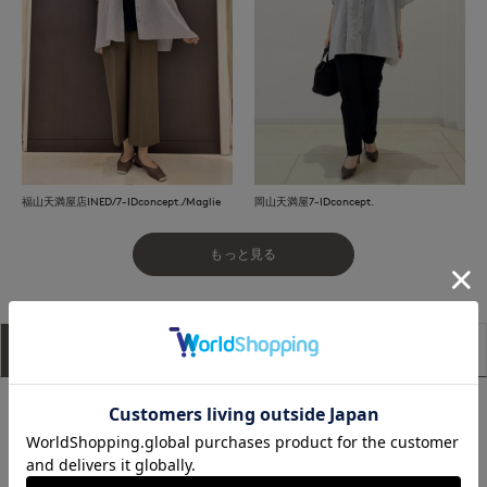
福山天満屋店INED/7-IDconcept./Maglie
岡山天満屋7-IDconcept.
もっと見る
アイテム説明
サイズ詳細
購入レビュー
■デザイン
風通しの良いデザインと軽やかな素材使いが、涼しく快適な着
心地を叶える一枚。ポンチョ風のノンストレスなシルエットが