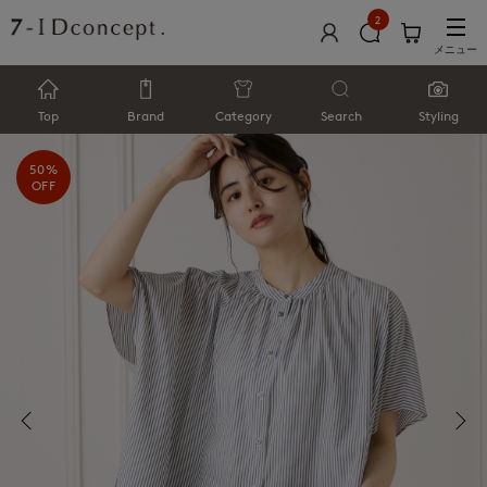
2
メニュー
Top
Brand
Category
Search
Styling
50%
OFF