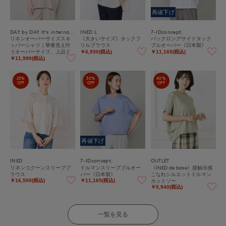
再値下げ
DAY by DAY It's international
INED L
7-IDconcept.
リネンオーバーサイズスキ
《大きいサイズ》タックフ
バックロングサイドタック
ッパーシャツ｜華奢見え叶
リルブラウス
プルオーバー《日本製》
うオーバーサイズ、上品ド
￥6,930(税込)
￥11,165(税込)
レープの綿麻シャツ
￥11,990(税込)
25%
30%
40%
OFF
OFF
OFF
再値下げ
INED
7-IDconcept.
OUTLET
リネンコクーンスリーブブ
ドルマンスリーブプルオー
《INED de base》接触冷感
ラウス
バー《日本製》
こなれシルエットドルマン
カットソー
￥16,500(税込)
￥11,165(税込)
￥5,940(税込)
一覧を見る