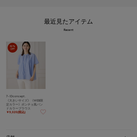
最近見たアイテム
Recent
50%
OFF
7-IDconcept.
《大きいサイズ》《WEB限
定カラー》ポンチョ風バン
ドカラーブラウス
￥9,020(税込)