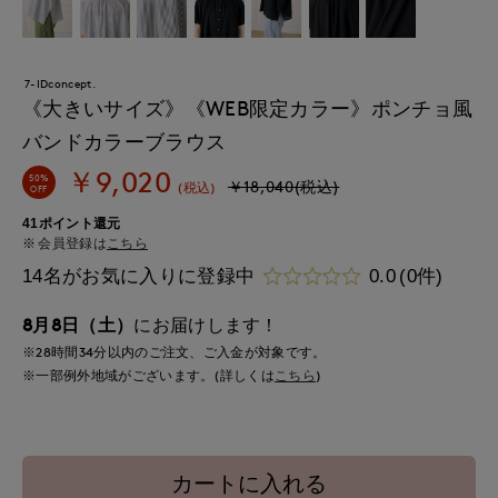
7-IDconcept.
《大きいサイズ》《WEB限定カラー》ポンチョ風
バンドカラーブラウス
￥9,020
50%
￥18,040(税込)
(税込)
OFF
41ポイント還元
会員登録は
こちら
14名がお気に入りに登録中
0.0
(0件)
8月8日（土）
にお届けします！
※28時間
34分
以内
のご注文、ご入金が対象です。
※一部例外地域がございます。(詳しくは
こちら
)
カートに入れる