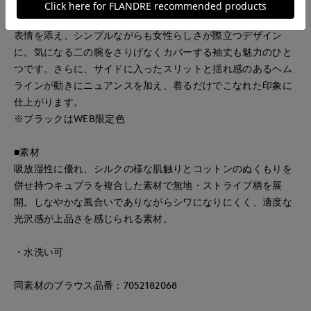
体を優しく包み込み、リラックス感のある着こなしを演出しま
す。上品な印象のバンドカラーに、襟ぐりのギャザーが程よい
表情を添え、シンプルながらも女性らしさが際立つデザイン
に。気になる二の腕をさりげなくカバーする袖丈も魅力のひと
つです。さらに、サイドに入ったスリットと揺れ感のあるヘム
ラインが動きにニュアンスを加え、着るだけでこなれた印象に
仕上がります。
※ブラックはWEB限定色
■素材
吸放湿性に優れ、シルクの様な肌触りとコットンのぬくもりを
併せ持つキュプラを複合した素材で無地・ストライプ柄を展
開。しなやかな風合いでありながらシワになりにくく、適度な
光沢感が上品さを感じられる素材。
・水洗い可
同素材のブラウス品番：7052182068