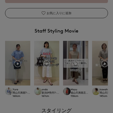
お気に入りに追加
Staff Styling Movie
Yura
onda
Mayu
kawahi
岡山天満屋7-IDconcept.
新潟伊勢丹7-IDconcept.
福山天満屋店INED/7-IDconcept./Mag
岡山天満屋7-I
160
cm
167
cm
158
cm
145
cm
スタイリング