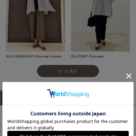
福山天満屋店INED/7-IDconcept./Maglie
岡山天満屋7-IDconcept.
もっと見る
アイテム説明
サイズ詳細
購入レビュー
■デザイン
風通しの良いデザインと軽やかな素材使いが、涼しく快適な着
心地を叶える一枚。ポンチョ風のノンストレスなシルエットが