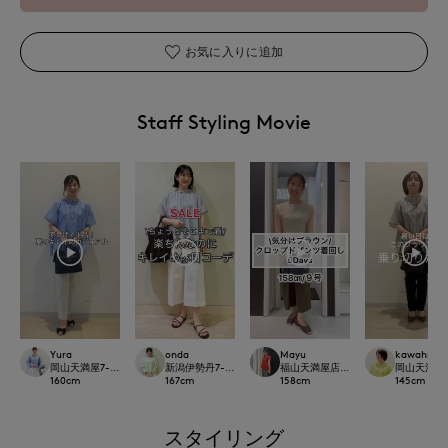
お気に入りに追加
Staff Styling Movie
Yura
onda
Mayu
kawahi
岡山天満屋7-IDconcept.
新潟伊勢丹7-IDconcept.
福山天満屋店INED/7-IDconcept./Mag
岡山天満屋7-I
160
cm
167
cm
158
cm
145
cm
スタイリング