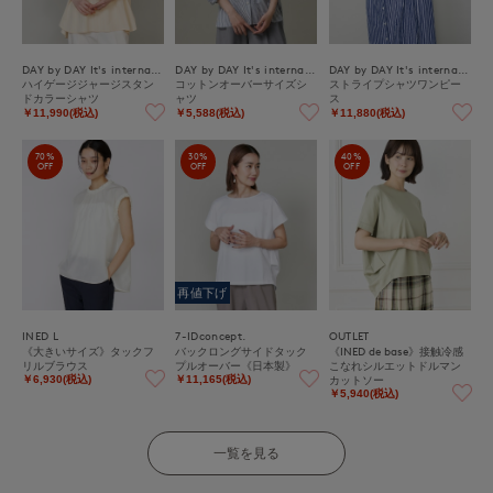
DAY by DAY It's international
DAY by DAY It's international
DAY by DAY It's international
ハイゲージジャージスタン
コットンオーバーサイズシ
ストライプシャツワンピー
ドカラーシャツ
ャツ
ス
￥11,990(税込)
￥5,588(税込)
￥11,880(税込)
70%
30%
40%
OFF
OFF
OFF
再値下げ
INED L
7-IDconcept.
OUTLET
《大きいサイズ》タックフ
バックロングサイドタック
《INED de base》接触冷感
リルブラウス
プルオーバー《日本製》
こなれシルエットドルマン
カットソー
￥6,930(税込)
￥11,165(税込)
￥5,940(税込)
一覧を見る