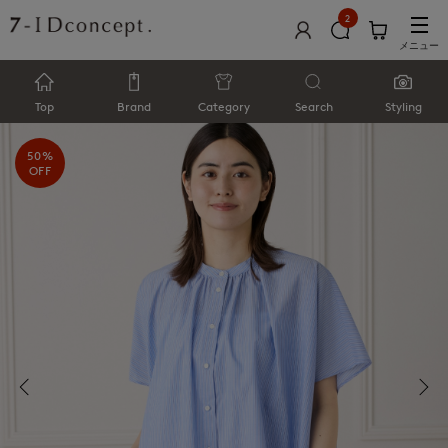
2
メニュー
Top
Brand
Category
Search
Styling
50%
OFF