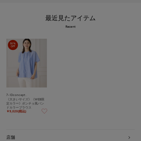
最近見たアイテム
Recent
50%
OFF
7-IDconcept.
《大きいサイズ》《WEB限
定カラー》ポンチョ風バン
ドカラーブラウス
￥9,020(税込)
店舗