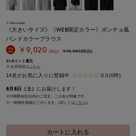
7-IDconcept.
《大きいサイズ》《WEB限定カラー》ポンチョ風
バンドカラーブラウス
￥9,020
50%
￥18,040(税込)
(税込)
OFF
41ポイント還元
会員登録は
こちら
14名がお気に入りに登録中
0.0
(0件)
8月8日（土）
にお届けします！
※11時間
42分
以内
のご注文、ご入金が対象です。
※一部例外地域がございます。(詳しくは
こちら
)
カートに入れる