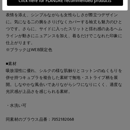
体を優しく包み込み、リラックス感のある着こなしを演出しま
す。上品な印象のバンドカラーに、襟ぐりのギャザーが程よい
表情を添え、シンプルながらも女性らしさが際立つデザイン
に。気になる二の腕をさりげなくカバーする袖丈も魅力のひと
つです。さらに、サイドに入ったスリットと揺れ感のあるヘム
ラインが動きにニュアンスを加え、着るだけでこなれた印象に
仕上がります。
※ブラックはWEB限定色
■素材
吸放湿性に優れ、シルクの様な肌触りとコットンのぬくもりを
併せ持つキュプラを複合した素材で無地・ストライプ柄を展
開。しなやかな風合いでありながらシワになりにくく、適度な
光沢感が上品さを感じられる素材。
・水洗い可
同素材のブラウス品番：7052182068