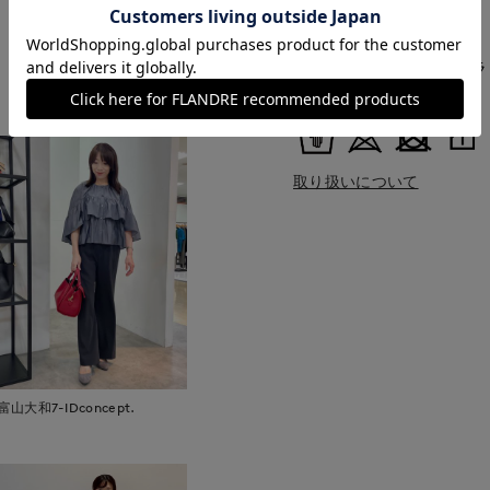
中国製
■クオリティ
ポリエステル53% キュプラ 
もっと見る
■取扱い方法
取り扱いについて
富山大和7-IDconcept.