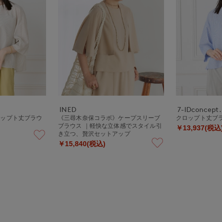
INED
7-IDconcept.
ロップト丈ブラウ
《三尋木奈保コラボ》ケープスリーブ
クロップト丈ブ
ブラウス ｜軽快な立体感でスタイル引
￥13,937(税込
き立つ、贅沢セットアップ
￥15,840(税込)