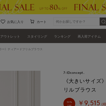
お気に入り
カート
アウトレット
スタイリング
ランキング
再入荷アイテム
カラー》ティアードフリルブラウス
7-IDconcept.
《大きいサイズ》
リルブラウス
￥9,515
50%
(
OFF