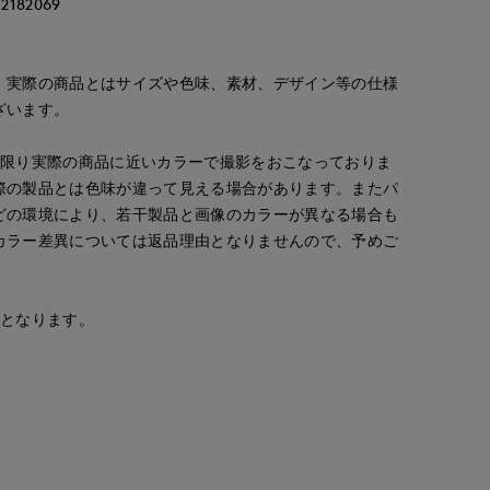
82069
。実際の商品とはサイズや色味、素材、デザイン等の仕様
ざいます。
な限り実際の商品に近いカラーで撮影をおこなっておりま
際の製品とは色味が違って見える場合があります。またパ
どの環境により、若干製品と画像のカラーが異なる場合も
カラー差異については返品理由となりませんので、予めご
安となります。
waka
kawahi
Mayu
cept.
銀座三越SUPERIOR CLOSET GINZA
岡山天満屋7-IDconcept.
福山天満屋店INED/7-IDconcept./Mag
160
cm
145
cm
158
cm