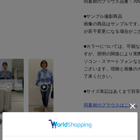
同素材のブラウス品番：70521
■サンプル撮影商品
画像の商品はサンプルです
が若干変更になる場合がご
■カラーについては、可能
すが、照明の関係により実
ソコン・スマートフォンな
ございます。現物と画像の
了承ください。
■サイズ表記はあくまで目
同素材のブラウスはこちら
■品番
oke
かくた
kawahi
Yura
52182868
岡山天満屋7-IDcon
ept.
長崎浜屋I.T.'S. international/7-IDconcept.
岡山天満屋7-IDconcept.
岡山天満屋7-IDconcept.
151
cm
167
cm
145
cm
160
cm
■原産国