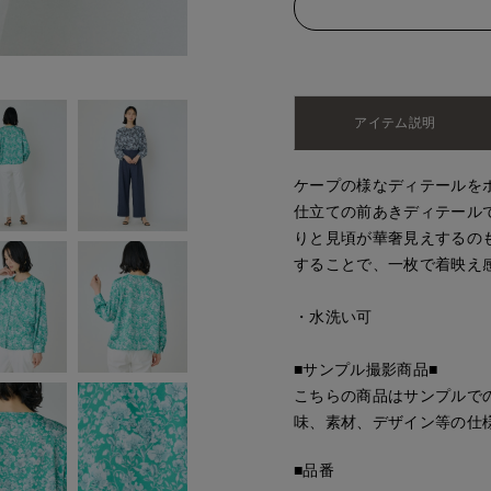
アイテム説明
ケープの様なディテールを
仕立ての前あきディテール
りと見頃が華奢見えするの
することで、一枚で着映え
・水洗い可
■サンプル撮影商品■
こちらの商品はサンプルで
味、素材、デザイン等の仕
■品番