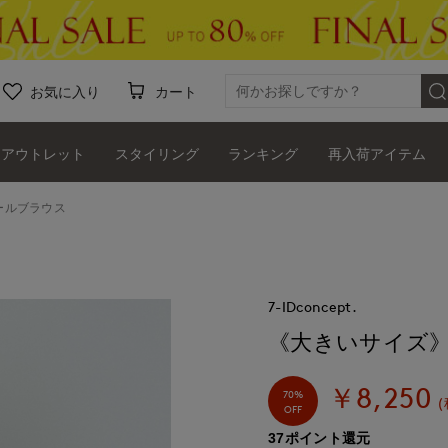
お気に入り
カート
アウトレット
スタイリング
ランキング
再入荷アイテム
ールブラウス
7-IDconcept.
《大きいサイズ
￥8,250
70%
(
OFF
37ポイント還元