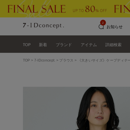
2
お知らせ
TOP
新着
ブランド
アイテム
詳細検索
TOP
7-IDconcept.
ブラウス
《大きいサイズ》ケープディテ