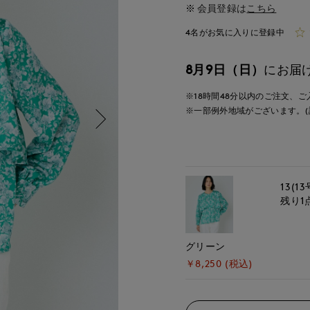
会員登録は
こちら
4名がお気に入りに登録中
8月9日（日）
にお届
※18時間
48分
以内
のご注文、ご
※一部例外地域がございます。(
13(13
残り1
グリーン
￥8,250 (税込)