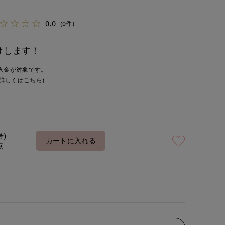
0.0
(0件)
けします！
入金が対象です。
詳しくは
こちら
)
号)
カートに入れる
点