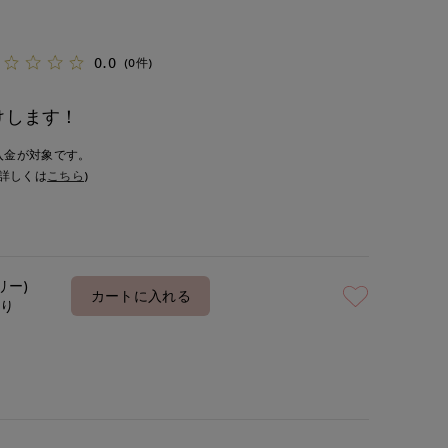
0.0
(0件)
けします！
入金が対象です。
詳しくは
こちら
)
リー)
カートに入れる
あり