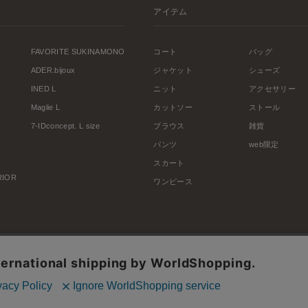
アイテム
FAVORITE SUKINAMONO
コート
バッグ
ADER.bijoux
ジャケット
シューズ
INED L
ニット
アクセサリー
Maglie L
カットソー
ストール
7-IDconcept. L size
ブラウス
雑貨
パンツ
web限定
スカート
ERIOR
ワンピース
利用規約
会社概要
プライバシーポリシー
特定商取引・古物営業法に基づく表示