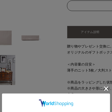
アイテム説明
贈り物やプレゼント交換に
オリジナルのギフトボック
＜内容量の目安＞
薄手のニット3枚／大判スト
※商品をラッピングした状
※商品の大きさや形により
ます。
■品番
10299999