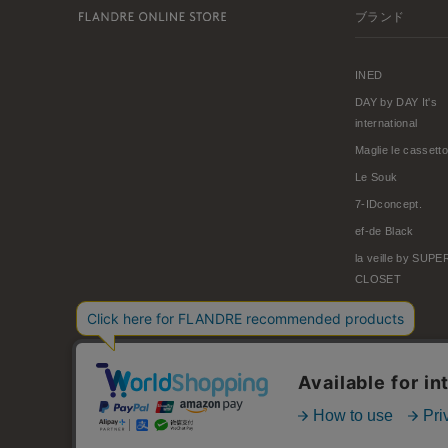
ブランド
INED
DAY by DAY It's
international
Maglie le cassetto
Le Souk
7-IDconcept.
ef-de Black
la veille by SUP
CLOSET
© FLANDRE CO., LTD.
お問い合わせ