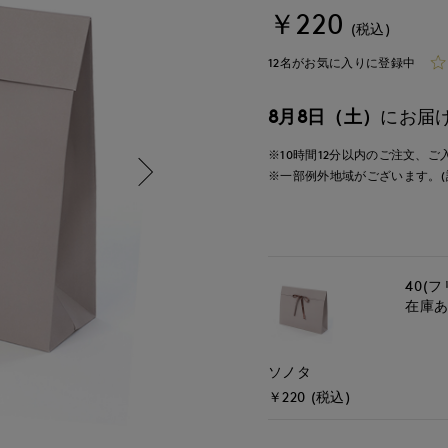
￥220
(税込)
12名がお気に入りに登録中
8月8日（土）
にお届
※10時間
12分
以内
のご注文、ご
※一部例外地域がございます。(
40(フ
在庫
ソノタ
￥220 (税込)