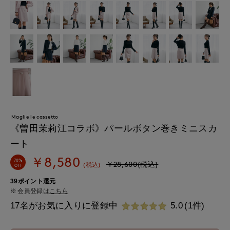
Maglie le cassetto
《曽田茉莉江コラボ》パールボタン巻きミニスカ
ート
￥8,580
70%
￥28,600(税込)
(税込)
OFF
39ポイント還元
会員登録は
こちら
17名がお気に入りに登録中
5.0
(1件)