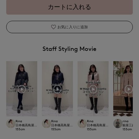
カートに入れる
お気に入りに追加
Staff Styling Movie
Rina
Rina
Rina
rina
日本橋高島屋M Maglie le cassetto
日本橋高島屋M Maglie le cassetto
日本橋高島屋M Maglie le cassetto
銀座三越SUPE
155
cm
155
cm
155
cm
155
cm