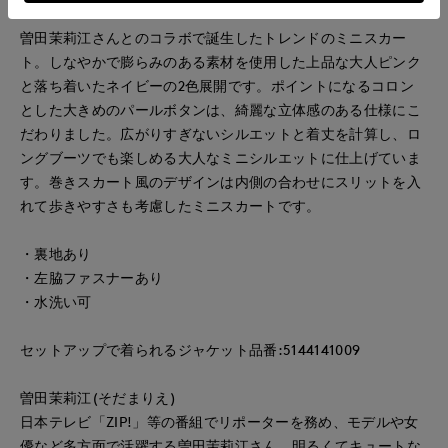
曽田茉莉江さんとのコラボで誕生したトレンドのミニスカー
ト。しなやかで膨らみのある素材を使用した上品な大人ピンク
と落ち着いたネイビーの2色展開です。ポイントになるコロン
とした大きめのパールボタンは、綺麗な立体感のある仕様にこ
だわりました。広がりすぎないシルエットと着丈を計算し、ロ
ングブーツでも楽しめる大人なミニシルエットに仕上げていま
す。巻きスカート風のデザインは内側の合わせにスリットを入
れて歩きやすさも考慮したミニスカートです。
・裏地あり
・左脇ファスナーあり
・水洗い可
セットアップで着られるジャケット品番:5144141009
曽田茉莉江(そだまりえ)
日本テレビ「ZIP!」等の番組でリポーターを務め、モデルや女
優など多方面で活躍する曽田茉莉江さん。明るくてキュートな