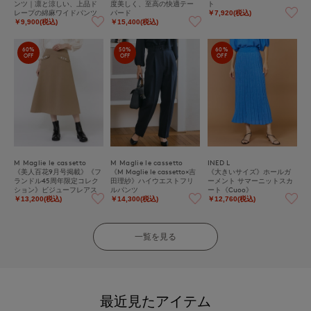
ンツ｜凛と涼しい、上品ド
度美しく、至高の快適テー
ト
レープの綿麻ワイドパンツ
パード
￥7,920(税込)
￥9,900(税込)
￥15,400(税込)
60%
50%
60%
OFF
OFF
OFF
M Maglie le cassetto
M Maglie le cassetto
INED L
《美人百花9月号掲載》《フ
《M Maglie le cassetto×吉
《大きいサイズ》ホールガ
ランドル45周年限定コレク
田理紗》ハイウエストフリ
ーメント サマーニットスカ
ション》ビジューフレアス
ルパンツ
ート《Cuoo》
カート《M Maglie le casset
￥13,200(税込)
￥14,300(税込)
￥12,760(税込)
to》
一覧を見る
最近見たアイテム