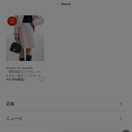
Recent
70%
OFF
Maglie le cassetto
《曽田茉莉江コラボ》パー
ルボタン巻きミニスカート
￥8,580(税込)
店舗
ニュース