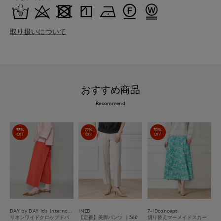
取り扱いについて
おすすめ商品
Recommend
33%
22%
70%
OFF
OFF
OFF
DAY by DAY It's international
INED
7-IDconcept.
リネンワイドクロップドパ
【定番】美脚パンツ ｜360
切り替えマーメイドスカー