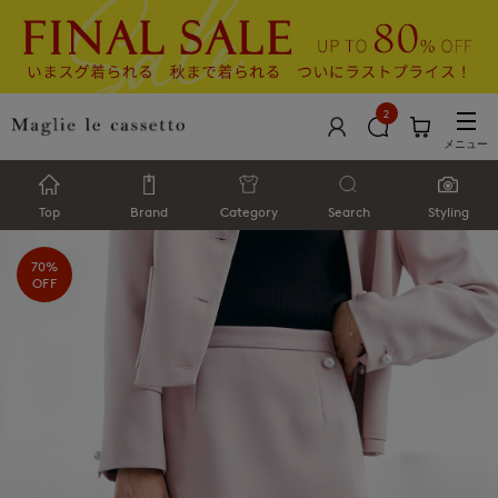
2
メニュー
Top
Brand
Category
Search
Styling
70%
OFF