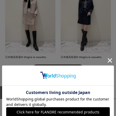
日本橋高島屋M Maglie le cassetto
日本橋高島屋M Maglie le cassetto
もっと見る
アイテム説明
サイズ詳細
購入レビュー
Maglie le cassetto×曽田茉莉江さんの2024年秋冬コラボレーシ
ョン