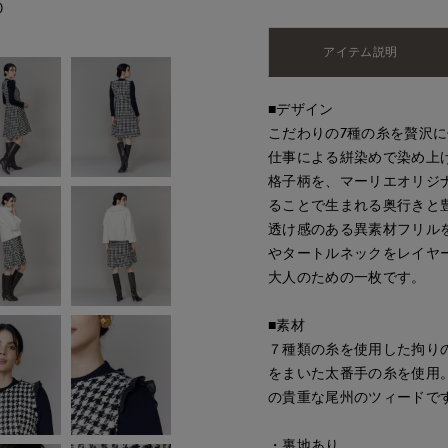
)
アイテム説明
■デザイン
こだわりの7種の糸を贅沢
仕事による絣染めで染め上
格子柄を、マーリエオリジ
ることで生まれる奥行きと
透け感のある異素材フリル
やタートルネックをレイヤ
大人のための一枚です。
■素材
７種類の糸を使用した拘り
をまいた太番手の糸を使用
の貴重な尾州のツィードで
・裏地あり