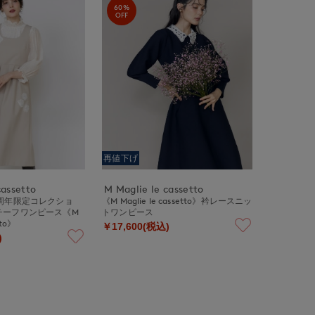
60%
OFF
再値下げ
cassetto
M Maglie le cassetto
周年限定コレクショ
《M Maglie le cassetto》衿レースニッ
チーフワンピース《M
トワンピース
tto》
￥17,600(税込)
)