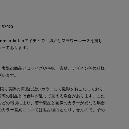
52020
Recommendationアイテムで、繊細なフラワーレースを施し
なっております。
。実際の商品とはサイズや色味、素材、デザイン等の仕様
ざいます。
な限り実際の商品に近いカラーにて撮影をおこなっており
実際の製品とは色味が違って見える場合があります。また
などの環境により、若干製品と画像のカラーが異なる場合
のカラー差異については返品理由となりませんので、予め
kie
YUMI
rina
e le cassetto
銀座三越SUPERIOR CLOSET GINZA
梅田大丸INED
銀座三越SUPERIOR CLOSET GINZA
164
cm
162
cm
155
cm