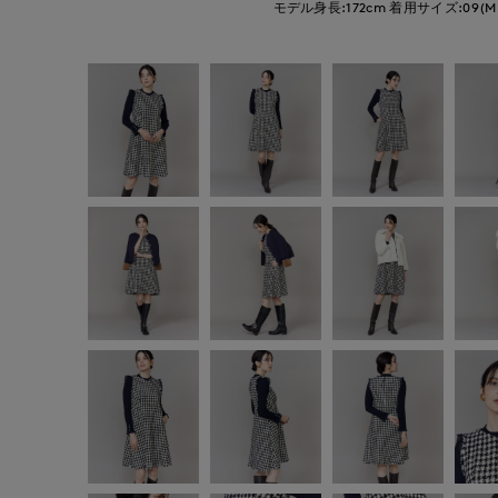
モデル身長:172cm
着用サイズ:09(M