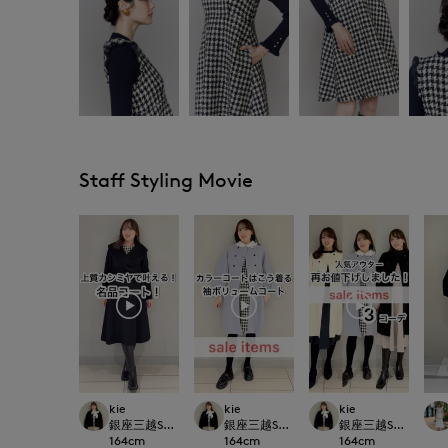
Staff Styling Movie
kie
kie
kie
銀座三越SUPERIOR CLOSET GINZA
銀座三越SUPERIOR CLOSET GINZA
銀座三越SUPERIOR C
164
cm
164
cm
164
cm