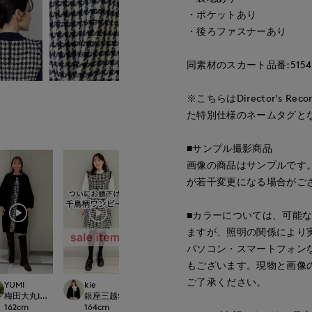
・ポケットあり
・後ろファスナーあり
同素材のスカート品番:51541
※こちらはDirector's 
た特別仕様のネームタグと
■サンプル撮影商品
画像の商品はサンプルです
が若干変更になる場合がご
■カラーについては、可能
ますが、照明の関係により
パソコン・スマートフォン
もございます。現物と画像
ご了承ください。
YUMI
kie
minami
Rina
LOSET GINZA
梅田大丸INED
銀座三越SUPERIOR CLOSET GINZA
池袋東武ROBE SUPERIOR CLOSET
日本橋高島屋M Magli
162
cm
164
cm
159
cm
155
cm