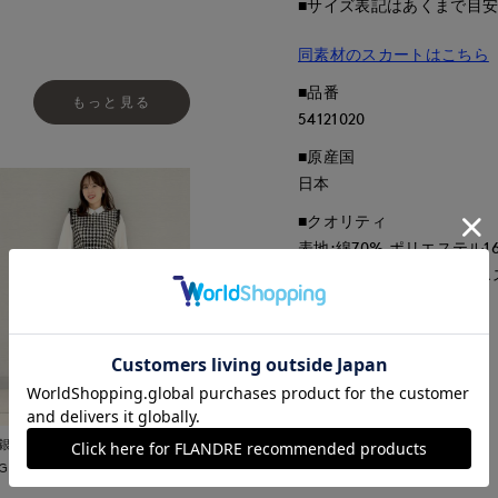
■サイズ表記はあくまで目
同素材のスカートはこちら
■品番
もっと見る
54121020
■原産国
日本
■クオリティ
表地:綿70% ポリエステル1
テル100% 別布部分:ポリエ
■取扱い方法
取り扱いについて
銀座三越SUPERIOR CLOSET
GINZA