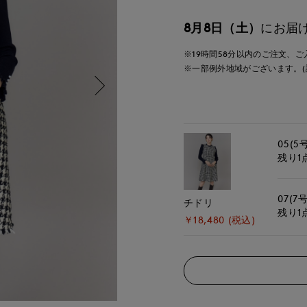
8月8日（土）
にお届
※19時間
58分
以内
のご注文、ご
※一部例外地域がございます。(
05(5
残り1
07(7号
チドリ
残り1
￥18,480 (税込)