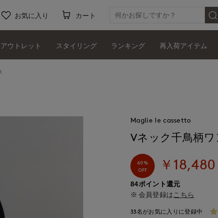
お気に入り
カート
アウトレット
スタイリング
ランキング
再入荷アイテム
ス
Maglie le cassetto
Vネック千鳥柄ワ
￥18,480
60%
OFF
84ポイント還元
会員登録は
こちら
33名がお気に入りに登録中