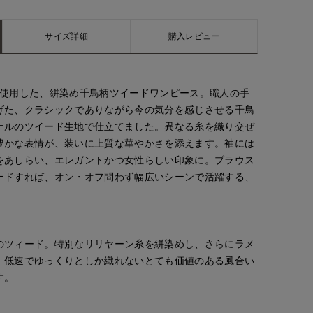
サイズ詳細
購入レビュー
に使用した、絣染め千鳥柄ツイードワンピース。職人の手
げた、クラシックでありながら今の気分を感じさせる千鳥
ナルのツイード生地で仕立てました。異なる糸を織り交ぜ
豊かな表情が、装いに上質な華やかさを添えます。袖には
をあしらい、エレガントかつ女性らしい印象に。ブラウス
ードすれば、オン・オフ問わず幅広いシーンで活躍する、
のツィード。特別なリリヤーン糸を絣染めし、さらにラメ
。低速でゆっくりとしか織れないとても価値のある風合い
す。