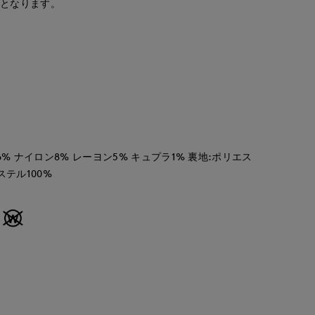
安となります。
6% ナイロン8% レーヨン5% キュプラ1% 裏地:ポリエス
ステル100%