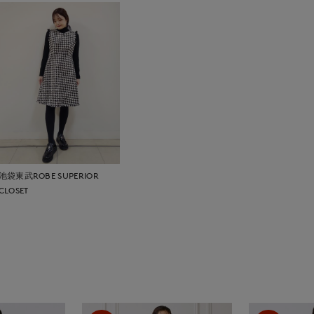
池袋東武ROBE SUPERIOR
CLOSET