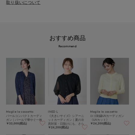
取り扱いについて
おすすめ商品
Recommend
Maglie le cassetto
INED L
Maglie le cassetto
パールコンパクトカーディ
《大きいサイズ》シアーニ
ロゴ刺繍UVカーディガン
ガン｜パールで華やぐ一枚
ットカーディガン｜夏の冷
《UVカット》
房対策・日除けにも、さら
￥33,000(税込)
￥24,200(税込)
っと涼しい大人の抜け感シ
￥24,200(税込)
アー