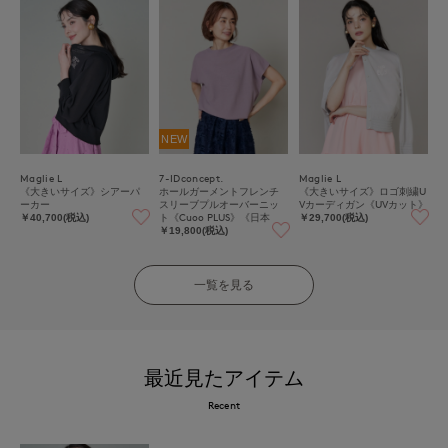
NEW
Maglie L
7-IDconcept.
Maglie L
《大きいサイズ》シアーパ
ホールガーメントフレンチ
《大きいサイズ》ロゴ刺繍U
ーカー
スリーブプルオーバーニッ
Vカーディガン《UVカット》
ト《Cuoo PLUS》《日本
￥40,700(税込)
￥29,700(税込)
製》｜大人の品格漂う、上
￥19,800(税込)
質かのこ編み日本製ニット
一覧を見る
最近見たアイテム
Recent