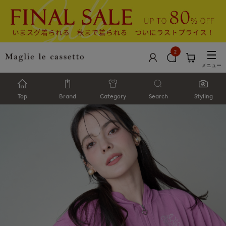
2
メニュー
Top
Brand
Category
Search
Styling