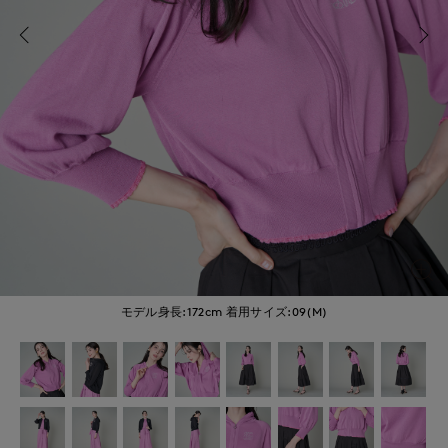
モデル身長:172cm
着用サイズ:09(M)