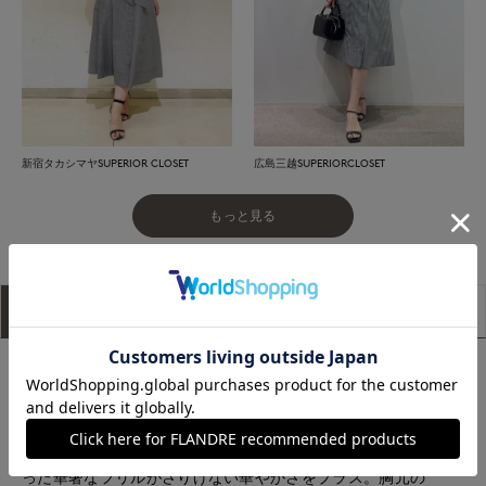
広島三越SUPERIORCLOSET
新宿タカシマヤSUPERIOR CLOSET
もっと見る
アイテム説明
サイズ詳細
購入レビュー
シャリ感のある素材で仕立てた、暑い季節に活躍するニットパ
ーカー。ワンピースやスカートにバランスよく羽織れるコンパ
クトなサイズ感と短めの着丈が、Maglieらしい上品な印象を演
出します。ふんわりとした袖のボリュームと、リブ端にあしら
った華奢なフリルがさりげない華やかさをプラス。胸元の