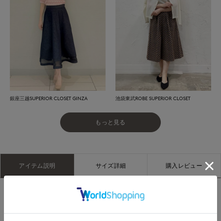
銀座三越SUPERIOR CLOSET GINZA
池袋東武ROBE SUPERIOR CLOSET
もっと見る
アイテム説明
サイズ詳細
購入レビュー
■デザイン
衿元にあしらわれた、透明感のあるファンシーヤーンのレース
が目を惹くシアーカーディガン。コンパクトなサイズ感なが