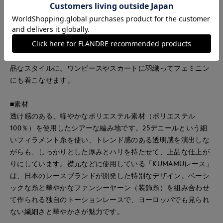
ら、ほどよいハリ感があり、ジャケットライクなシルエットで
一枚でもしっかりと存在感を放ちます。透けすぎない絶妙なシ
アー感と、さらりと肌離れする着心地の良さが魅力。落ち着い
たトーンのカラー展開で、どんなシーンにもなじむ万能さもポ
イント。お揃いのインナーと合わせれば、アンサンブル風の上
品なスタイルに。ワンピースやスカートに羽織ってフェミニン
にも着こなせます。
■素材
透け感のある、軽やかなポリエステル素材（ポリエステル
100％）を使用したシアーな編み地です。25デニールという細
いフィラメント糸を使い、トレンド感のある透明感を演出しな
がらも、しっかりとした厚みとハリを持たせて、上品な仕上が
りにしています。襟元などに使用している「KUMAMUレース」
は、日本のレースブランドが開発した特別なデザイン。ベーシ
ックな糸と華やかなファンシーヤーン（装飾糸）を組み合わせ
て作られる独自のトーションレースで、ヨーロッパでも見られ
ない繊細さと華やかさが魅力です。