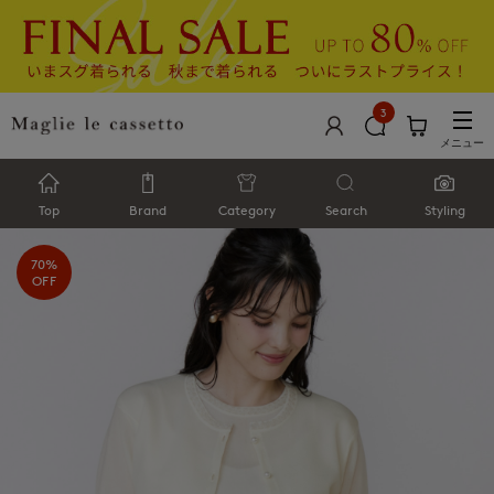
3
メニュー
Top
Brand
Category
Search
Styling
70%
OFF