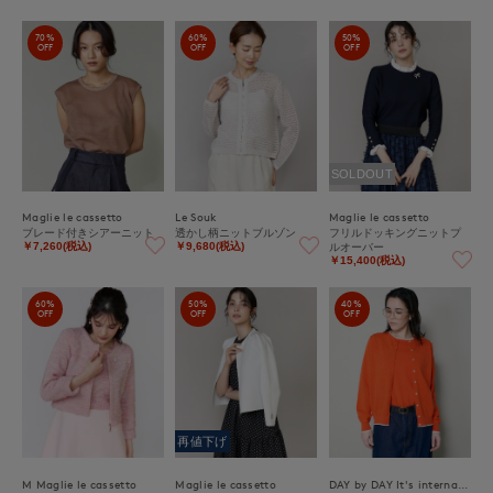
70%
60%
50%
OFF
OFF
OFF
SOLDOUT
Maglie le cassetto
Le Souk
Maglie le cassetto
ブレード付きシアーニット
透かし柄ニットブルゾン
フリルドッキングニットプ
ルオーバー
￥7,260(税込)
￥9,680(税込)
￥15,400(税込)
60%
50%
40%
OFF
OFF
OFF
再値下げ
M Maglie le cassetto
Maglie le cassetto
DAY by DAY It's international