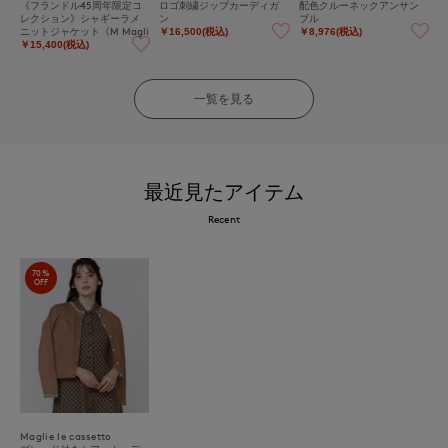
《フランドル45周年限定コ
ロゴ刺繍ジップカーディガ
配色クルーネックアンサン
レクション》シャギーラメ
ン
ブル
ニットジャケット《M Magli
￥16,500(税込)
￥8,976(税込)
e le cassetto》
￥15,400(税込)
一覧を見る
最近見たアイテム
Recent
70%
OFF
Maglie le cassetto