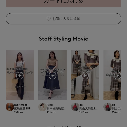
カートに入れる
お気に入りに追加
Staff Styling Movie
morimoto
Rina
ao
ao
広島三越SUPERIORCLOSET
日本橋高島屋M Maglie le cassetto
岡山天満屋SUPERIORCLOSET
岡山天満屋SU
158
cm
155
cm
157
cm
157
cm