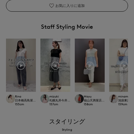
お気に入りに追加
Staff Styling Movie
Rina
mizuki
Mayu
minami
日本橋高島屋M Maglie le cassetto
札幌丸井今井SUPERIOR CLOSET
福山天満屋店INED/7-IDconcept./Mag
池袋東武ROBE
155
cm
157
cm
158
cm
159
cm
スタイリング
Styling