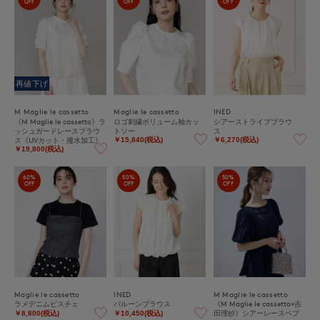
OFF
OFF
OFF
再値下げ
M Maglie le cassetto
Maglie le cassetto
INED
《M Maglie le cassetto》ラ
ロゴ刺繍ボリューム袖カッ
シアーストライプブラウ
ッシュガードレースブラウ
トソー
ス
ス《UVカット・撥水加工》
￥15,840(税込)
￥6,270(税込)
￥19,800(税込)
60%
50%
50%
OFF
OFF
OFF
Maglie le cassetto
INED
M Maglie le cassetto
ラメデニムビスチェ
バルーンブラウス
《M Maglie le cassetto×吉
田理紗》シアーレースペプ
￥8,800(税込)
￥10,450(税込)