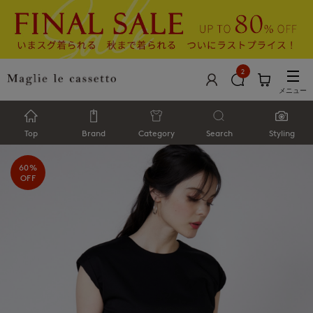
2
メニュー
Top
Brand
Category
Search
Styling
60%
OFF