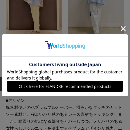
福山天満屋店INED/7-IDconcept./Maglie
池袋東武ROBE SUPERIOR CLOSET
もっと見る
アイテム説明
サイズ詳細
購入レビュー
■デザイン
異素材使いのペプラムプルオーバー。滑らかなタッチのカット
ソー素材と、程よいハリ感のあるレース素材をドッキングしま
した。腰回りの気になる部分をカバーしつつ、メリハリのある
女性らしいシルエットを演出するペプラムデザインが魅力。二