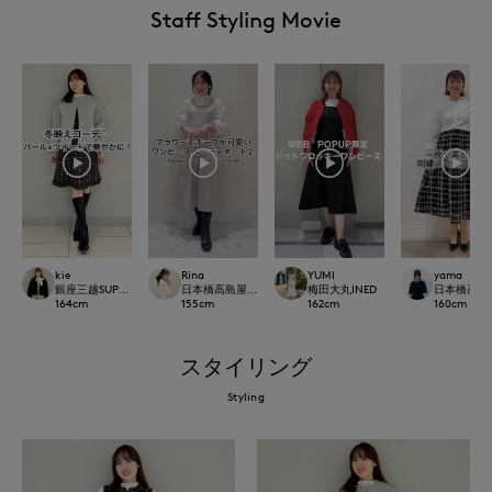
Staff Styling Movie
kie
Rina
YUMI
yama
銀座三越SUPERIOR CLOSET GINZA
日本橋高島屋M Maglie le cassetto
梅田大丸INED
日本橋高島屋S
164
cm
155
cm
162
cm
160
cm
スタイリング
Styling