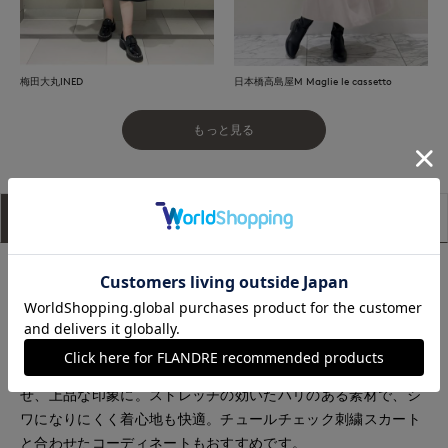
梅田大丸INED
日本橋高島屋M Maglie le cassetto
もっと見る
アイテム説明
サイズ詳細
購入レビュー
■デザイン
袖にレーザーカットで穴を開け、その上に太番手糸で大胆なメ
ッシュ柄の刺繍を施したオリジナルレースを使用。袖口にはス
カラップ柄のレースもあしらい、細部までこだわった華やかな
デザインです。小さめのスタンドカラーが首元をすっきり見
せ、上品な印象に。ストレッチの効いたハリのある素材で、シ
ワになりにくく着心地も快適。チュールチェック刺繍スカート
と合わせたコーディネートもおすすめです。