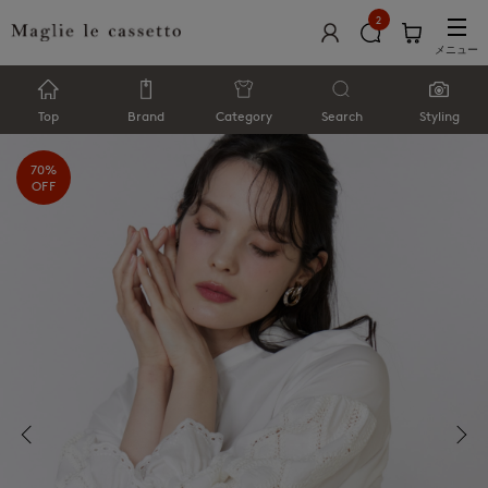
2
メニュー
Top
Brand
Category
Search
Styling
70%
OFF