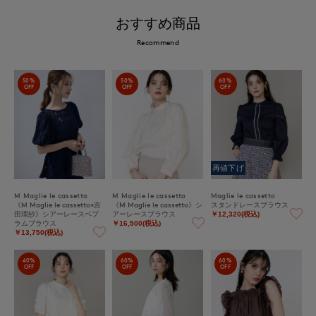
おすすめ商品
Recommend
50%
50%
60%
OFF
OFF
OFF
再値下げ
M Maglie le cassetto
M Maglie le cassetto
Maglie le cassetto
《M Maglie le cassetto×吉
《M Maglie le cassetto》シ
スタンドレースブラウス
田理紗》シアーレースペプ
アーレースブラウス
￥12,320(税込)
ラムブラウス
￥16,500(税込)
￥13,750(税込)
40%
60%
60%
OFF
OFF
OFF