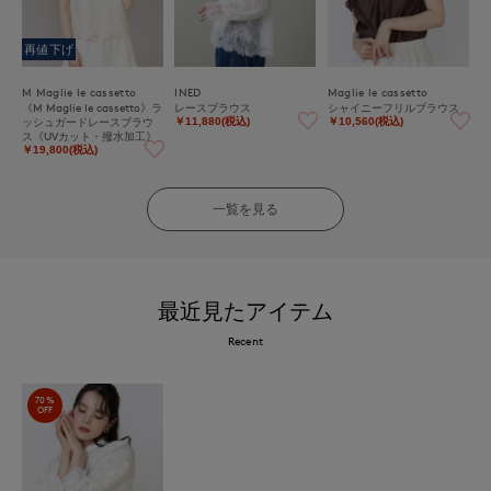
再値下げ
M Maglie le cassetto
INED
Maglie le cassetto
《M Maglie le cassetto》ラ
レースブラウス
シャイニーフリルブラウス
ッシュガードレースブラウ
￥11,880(税込)
￥10,560(税込)
ス《UVカット・撥水加工》
￥19,800(税込)
一覧を見る
最近見たアイテム
Recent
70%
OFF