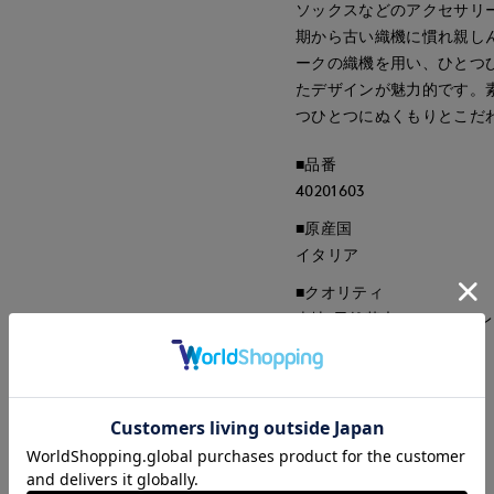
ソックスなどのアクセサリ
期から古い織機に慣れ親し
ークの織機を用い、ひとつ
たデザインが魅力的です。
つひとつにぬくもりとこだ
■品番
40201603
■原産国
イタリア
■クオリティ
表地:天然草木(ラフィア) 
■取扱い方法
取り扱いについて