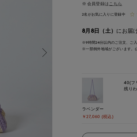
会員登録は
こちら
2名がお気に入りに登録中
8月8日（土）
にお届
※9時間
24分
以内
のご注文、ご
※一部例外地域がございます。(
40(フ
残り
ラベンダー
￥27,060 (税込)