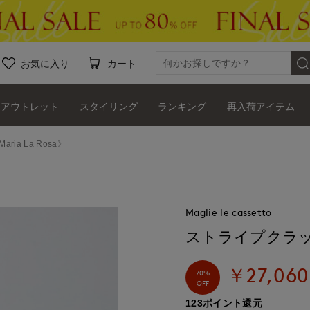
お気に入り
カート
アウトレット
スタイリング
ランキング
再入荷アイテム
a La Rosa》
Maglie le cassetto
ストライプクラッチバ
￥27,060
70%
OFF
123ポイント還元