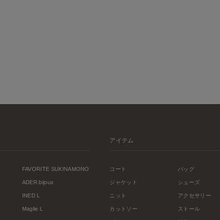
アイテム
FAVORITE SUKINAMONO
コート
バッグ
ADER.bijoux
ジャケット
シューズ
INED L
ニット
アクセサリー
Maglie L
カットソー
ストール