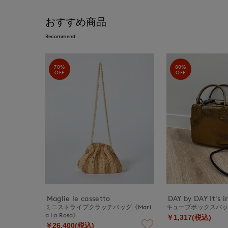
おすすめ商品
Recommend
70%
80%
OFF
OFF
Maglie le cassetto
DAY by DAY It's i
ミニストライプクラッチバッグ《Mari
キューブボックスバ
a La Rosa》
￥1,317(税込)
￥26,400(税込)