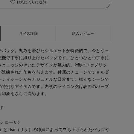
お気に入りに追加
サイズ詳細
購入レビュー
チバッグ。丸みを帯びたシルエットが特徴的で、今となっ
織機で丁寧に織り上げたバッグです。ひとつひとつ丁寧に
みとエッジのきいたデザインが魅力的。2色のファブリッ
が洗練された印象を与えます。付属のチェーンでショルダ
ーティシーンからカジュアルな日常まで、様々なシーンで
の特別なアイテムです。内側のライニングは表面のパープ
な印象をさらに高めます。
T
ア ラ ローザ》
ス）とLisa（リサ）の姉妹によって立ち上げられたバッグや