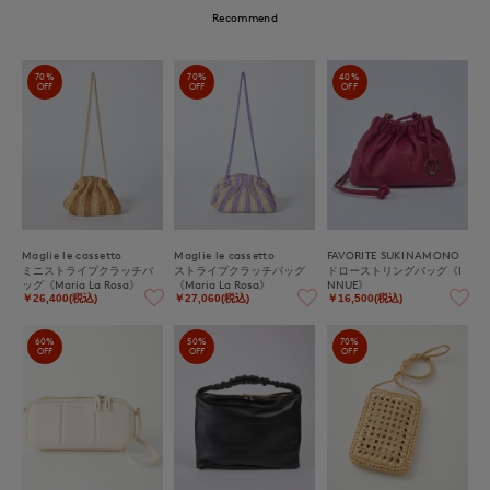
Recommend
70%
70%
40%
OFF
OFF
OFF
Maglie le cassetto
Maglie le cassetto
FAVORITE SUKINAMONO
ミニストライプクラッチバ
ストライプクラッチバッグ
ドローストリングバッグ《I
ッグ《Maria La Rosa》
《Maria La Rosa》
NNUE》
￥26,400(税込)
￥27,060(税込)
￥16,500(税込)
60%
50%
70%
OFF
OFF
OFF