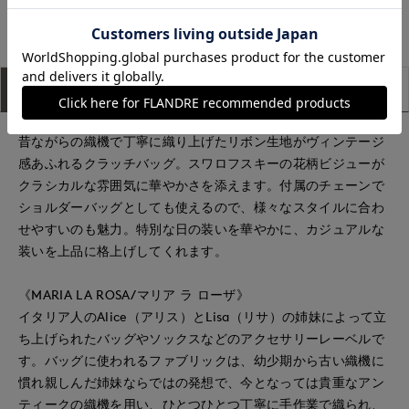
日本橋高島屋M Maglie le cassetto
アイテム説明
サイズ詳細
購入レビュー
昔ながらの織機で丁寧に織り上げたリボン生地がヴィンテージ
感あふれるクラッチバッグ。スワロフスキーの花柄ビジューが
クラシカルな雰囲気に華やかさを添えます。付属のチェーンで
ショルダーバッグとしても使えるので、様々なスタイルに合わ
せやすいのも魅力。特別な日の装いを華やかに、カジュアルな
装いを上品に格上げしてくれます。
《MARIA LA ROSA/マリア ラ ローザ》
イタリア人のAlice（アリス）とLisa（リサ）の姉妹によって立
ち上げられたバッグやソックスなどのアクセサリーレーベルで
す。バッグに使われるファブリックは、幼少期から古い織機に
慣れ親しんだ姉妹ならではの発想で、今となっては貴重なアン
ティークの織機を用い、ひとつひとつ丁寧に手作業で織られ、