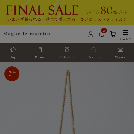
2
メニュー
Top
Brand
Category
Search
Styling
70%
OFF