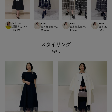
Mikiko
Rina
Rina
Rina
新宿タカシマヤSUPERIOR CLOSET
日本橋高島屋M Maglie le cassetto
日本橋高島屋M Maglie le cassetto
日本橋高島屋M 
158
cm
155
cm
155
cm
155
cm
スタイリング
Styling