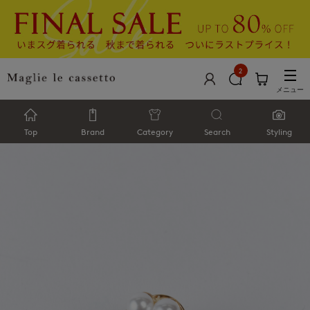
2
メニュー
Top
Brand
Category
Search
Styling