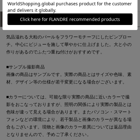
アイテム説明
サイズ詳細
購入レビュー
気品溢れる大粒のパールをフラワーモチーフにしたピンブロー
チ。中心にビジューを施して華やかに仕上げました。大と小の
作りがあるのでふたつ重ね付けがおすすめです。
■サンプル撮影商品
画像の商品はサンプルです。実際の商品とはサイズや色味、素
材、デザイン等の仕様が若干変更になる場合がございます。
■カラーについては、可能な限り実際の商品に近いカラーで撮
影をおこなっておりますが、照明の関係により実際の製品とは
色味が違って見える場合があります。またパソコン・スマート
フォンなどの環境により、若干製品と画像のカラーが異なる場
合もございます。現物と画像のカラー差異については返品理由
となりませんので、予めご了承ください。