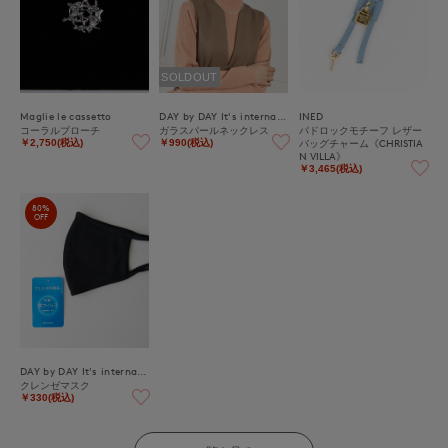
SOLDOUT
Maglie le cassetto
DAY by DAY It's international
INED
コーラルブローチ
ガラスパールネックレス
パドロックモチーフ レザー
バッグチャーム《CHRISTIA
￥2,750(税込)
￥990(税込)
N VILLA》
￥3,465(税込)
80%
OFF
DAY by DAY It's international
クレンゼマスク
￥330(税込)