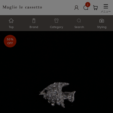
2
メニュー
Top
Brand
Category
Search
Styling
50%
OFF