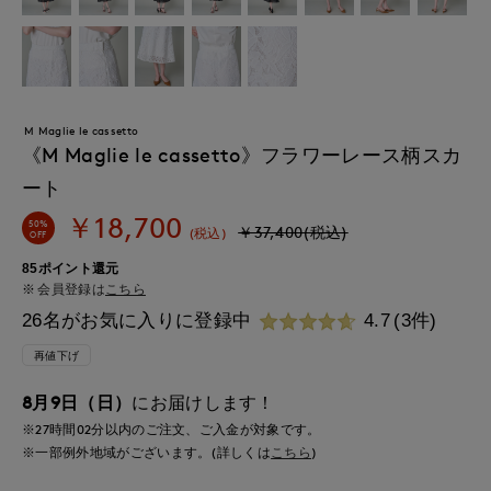
M Maglie le cassetto
《M Maglie le cassetto》フラワーレース柄スカ
ート
￥18,700
50%
￥37,400(税込)
(税込)
OFF
85ポイント還元
会員登録は
こちら
26名がお気に入りに登録中
4.7
(3件)
再値下げ
8月9日（日）
にお届けします！
※27時間
02分
以内
のご注文、ご入金が対象です。
※一部例外地域がございます。(詳しくは
こちら
)