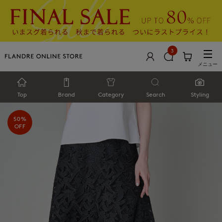
3
メニュー
Top
Brand
Category
Search
Styling
50%
OFF