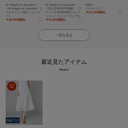
M Maglie le cassetto
M Maglie le cassetto
INED
《M Maglie le cassetto》ト
《美人百花9月号掲載》《フ
バレルパンツ
ワルドジュイ風タックスカ
ランドル45周年限定コレク
￥15,180(税込)
ート
ション》ビジューフレアス
カート《M Maglie le casset
￥28,490(税込)
￥13,200(税込)
to》
一覧を見る
最近見たアイテム
Recent
50%
OFF
再値下げ