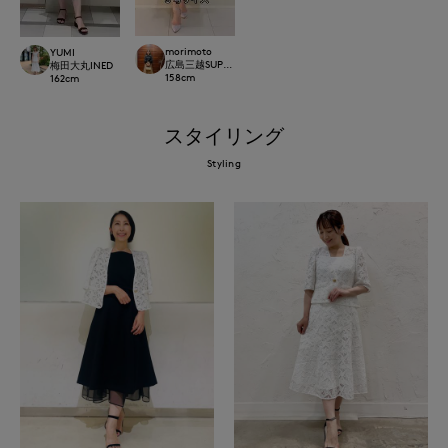
morimoto
YUMI
広島三越SUPERIORCLOSET
梅田大丸INED
158
cm
162
cm
スタイリング
Styling