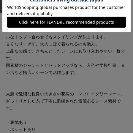
アイテム説明
サイズ詳細
購入レビュー
大胆なレースが華やかな印象のスカート。
こだわりの斜め切り替えデザインが動きに表情をつけ、シンプ
ルなトップス合わせでもスタイリングが決まります。
甘くなりすぎず、大人っぽく着られるのも魅力。
上品な丈感で、きちんとしたシーンにも取り入れやすい一枚で
す。
同素材のジャケットとセットアップなら、入卒や学校行事、ヌ
ン活など幅広いシーンで活躍します。
大胆で繊細な程良い大きさの花柄のエンブロイダリーレース。
ざっくりとした糸で丁寧に刺繍された価値あるレース素材で
す。
・裏地あり
・ポケットあり