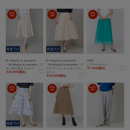
50%
50%
70%
OFF
OFF
OFF
再値下げ
再値下げ
M Maglie le cassetto
M Maglie le cassetto
INED
《M Maglie le cassetto》リ
《M Maglie le cassetto》グ
シアースカート
ネン切り替えスカート
ラデーションジャガードス
￥7,491(税込)
カート
￥16,500(税込)
￥20,900(税込)
30%
60%
40%
OFF
OFF
OFF
再値下げ