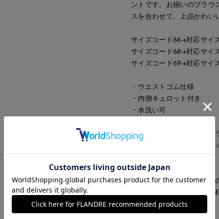
ントです。お揃いのブラウ
スを合わせて、上品かわい
サイズコード66→対応サイズ
サイズコード68→対応サイズ
サイズコード69→対応サイズ
・ウエストゴム仕様
・内側キュロット付き
・水洗い可
セットアップで着られるブラウス
同素材のスカートはこちら
■サンプル撮影商品■
こちらの商品はサンプルで
味、素材、デザイン等の仕
■品番