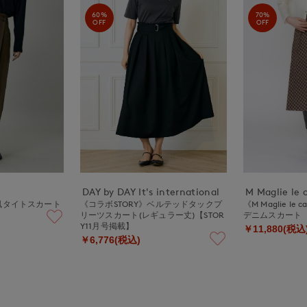
60%
70%
OFF
OFF
DAY by DAY It's international
M Maglie le 
風タイトスカート
《コラボSTORY》ベルテッドタックプ
《M Maglie le
リーツスカート(レギュラー丈)【STOR
デニムスカート
Y11月号掲載】
￥11,880(税込
￥6,776(税込)