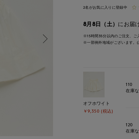
2名がお気に入りに登録中
8月8日（土）
にお届
※15時間
35分
以内
のご注文、ご
※一部例外地域がございます。(
110
在庫
オフホワイト
￥9,350 (税込)
120
在庫