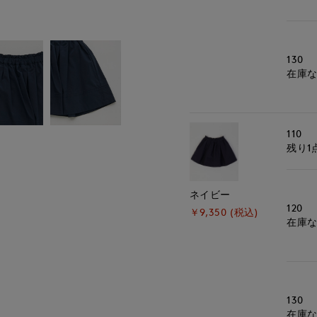
モデル身長:110cm
130
在庫
110
残り1
ネイビー
120
￥9,350 (税込)
在庫
130
在庫