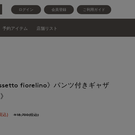
ログイン
会員登録
ご利用ガイド
予約アイテム
店舗リスト
cassetto fiorelino》パンツ付きギャザ
s》
税込)
￥18,700(税込)