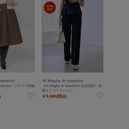
60%
OFF
cassetto
M Maglie le cassetto
 cassetto》フラワー刺繍
《M Maglie le cassetto×吉田理紗》快
適セミワイドパンツ
)
￥9,680(税込)