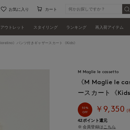
お気に入り
カート
アウトレット
スタイリング
ランキング
再入荷アイテム
etto fiorelino》パンツ付きギャザースカート《Kids》
M Maglie le cassetto
《M Maglie le 
ースカート《Kid
￥9,350
50%
(
OFF
42ポイント還元
会員登録は
こちら