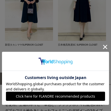
新宿タカシマヤSUPERIOR CLOSET
日本橋高島屋SC SUPERIOR CLOSET
もっと見る
アイテム説明
サイズ詳細
購入レビュー
■デザイン
ソフトさと程よい張り感を併せ持つ、二重織の高級感ある素材
を使用。王道のネイビー単色と、ブラックボディに配色の白い
ダブルフリル袖をあしらったフェミニンなデザインの2タイプ