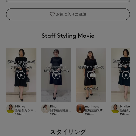
お気に入りに追加
Staff Styling Movie
Mikiko
Rina
morimoto
Mikiko
新宿タカシマヤSUPERIOR CLOSET
日本橋高島屋M Maglie le cassetto
広島三越SUPERIORCLOSET
新宿タカシマヤ
158
cm
155
cm
158
cm
158
cm
スタイリング