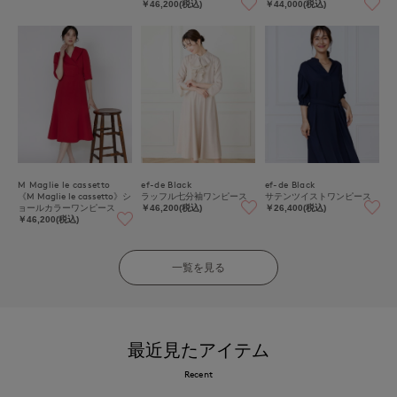
吸水速乾》
￥46,200(税込)
￥44,000(税込)
M Maglie le cassetto
ef-de Black
ef-de Black
《M Maglie le cassetto》シ
ラッフル七分袖ワンピース
サテンツイストワンピース
ョールカラーワンピース
￥46,200(税込)
￥26,400(税込)
￥46,200(税込)
一覧を見る
最近見たアイテム
Recent