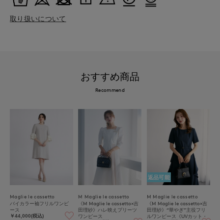
取り扱いについて
おすすめ商品
Recommend
返品可能
Maglie le cassetto
M Maglie le cassetto
M Maglie le cassetto
バイカラー袖フリルワンピ
《M Maglie le cassetto×吉
《M Maglie le cassetto×吉
ース
田理紗》ハレ映えプリーツ
田理紗》“華やぎ”主役フリ
ワンピース
ルワンピース《UVカット・
￥44,000(税込)