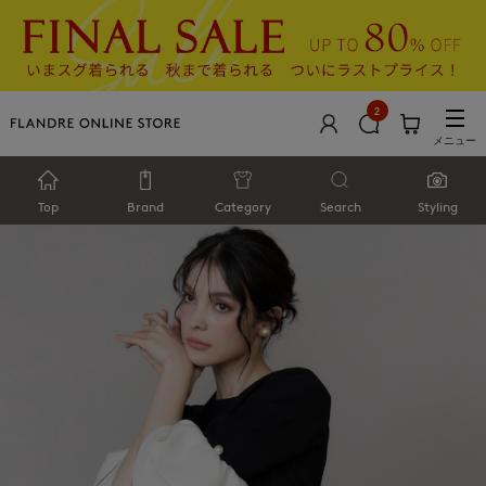
2
メニュー
Top
Brand
Category
Search
Styling