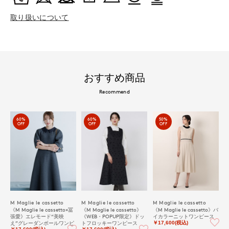
取り扱いについて
おすすめ商品
Recommend
60%
60%
50%
OFF
OFF
OFF
M Maglie le cassetto
M Maglie le cassetto
M Maglie le cassetto
《M Maglie le cassetto×冨
《M Maglie le cassetto》
《M Maglie le cassetto》バ
張愛》エレモード“美映
《WEB・POPUP限定》ドッ
イカラーニットワンピース
え”グレーダンボールワンピ
トフロッキーワンピース
￥17,600(税込)