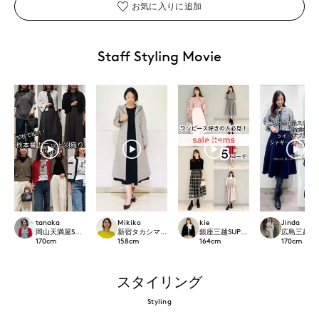
お気に入りに追加
Staff Styling Movie
tanaka
Mikiko
kie
Jinda
岡山天満屋SUPERIORCLOSET
新宿タカシマヤSUPERIOR CLOSET
銀座三越SUPERIOR CLOSET GINZA
広島三越SUP
170
cm
158
cm
164
cm
170
cm
スタイリング
Styling