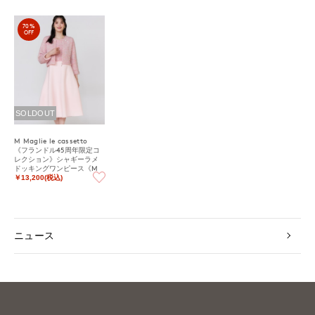
70%
OFF
SOLDOUT
M Maglie le cassetto
《フランドル45周年限定コ
レクション》シャギーラメ
ドッキングワンピース《M
Maglie le cassetto》
￥13,200(税込)
ニュース