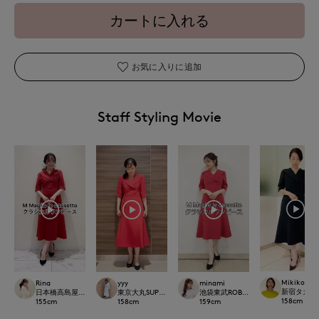
カートに入れる
お気に入りに追加
Staff Styling Movie
Mikiko
Rina
yyy
minami
新宿タカシマヤ
日本橋高島屋M Maglie le cassetto
東京大丸SUPERIORCLOSET
池袋東武ROBE SUPERIOR CLOSET
158
cm
155
cm
158
cm
159
cm