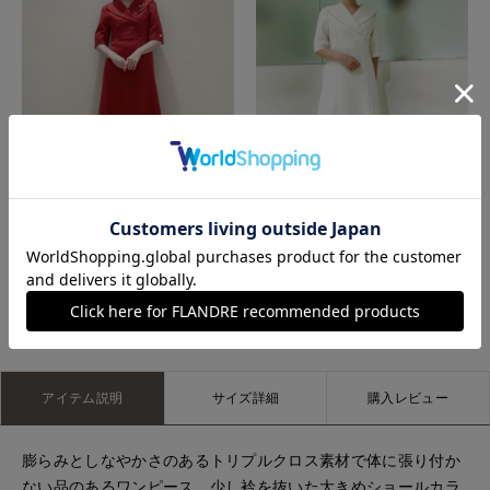
日本橋高島屋M Maglie le cassetto
新宿タカシマヤSUPERIOR CLOSET
もっと見る
アイテム説明
サイズ詳細
購入レビュー
膨らみとしなやかさのあるトリプルクロス素材で体に張り付か
ない品のあるワンピース。少し衿を抜いた大きめショールカラ