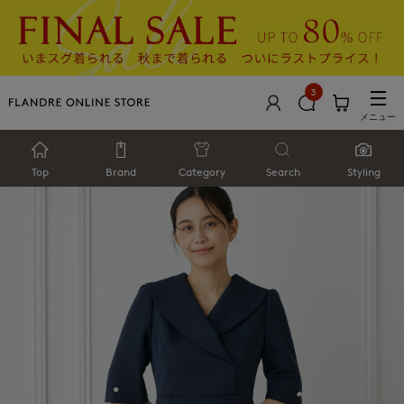
3
メニュー
Top
Brand
Category
Search
Styling