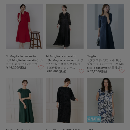
M Maglie le cassetto
M Maglie le cassetto
Maglie L
《M Maglie le cassetto》シ
《M Maglie le cassetto》フ
《プラスサイズ》ハレ映え
ョールカラーワンピース
ラワーレースロングドレス
プリーツワンピース《M Ma
｜舞台映えするレース
glie le cassetto×吉田理紗》
￥46,200(税込)
￥88,000(税込)
￥57,200(税込)
返品可能