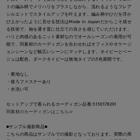
トの編み柄でメリハリをプラスしながら、流れるようなフレア
シルエットでスタイルアップを叶えます。編み柄やひだを浮か
び上がったように見せる技法はMade in Japanだからこそ成せ
る技術で、袖を通す度に仕立ての良さを感じていただけます。
ハリと肉感のあるニット素材なのでオールシーズンの着用が可
能で、同素材のカーディガンを合わせればオフィスやオケージ
ョンシーンなど幅広いシーンにマッチします。ネイビーとベー
ジュは配色、ダークネイビーは無地タイプの3色展開です。
・裏地なし
・後ろファスナーあり
・水洗い可
セットアップで着られるカーディガン品番:5130178201
同素材のカーディガンはこちら≫
■サンプル撮影商品■
こちらの商品はサンプルでの撮影となっております。実際の商