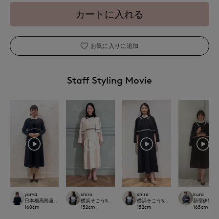
カートに入れる
お気に入りに追加
Staff Styling Movie
yama
shiro
shiro
kuro
日本橋高島屋SC SUPERIOR CLOSET
横浜そごうSUPERIOR CLOSET
横浜そごうSUPERIOR CLOSET
新宿伊勢丹SU
160
cm
152
cm
152
cm
165
cm