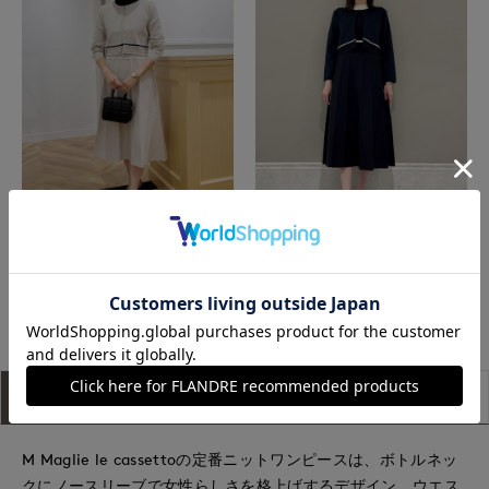
岡山天満屋SUPERIORCLOSET
星が丘三越I.T.'S.international
もっと見る
アイテム説明
サイズ詳細
購入レビュー
M Maglie le cassettoの定番ニットワンピースは、ボトルネッ
クにノースリーブで女性らしさを格上げするデザイン。ウエス