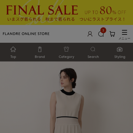
3
メニュー
Top
Brand
Category
Search
Styling