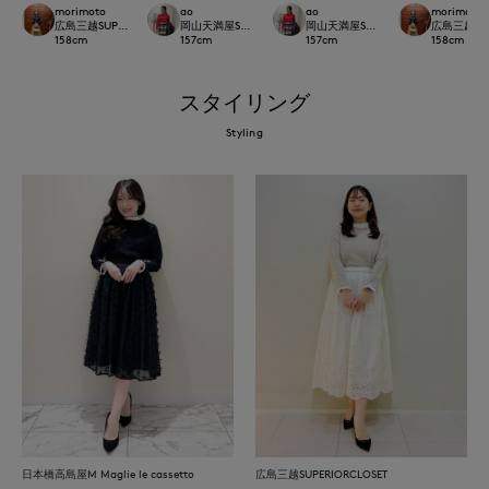
morimoto
ao
ao
morimoto
広島三越SUPERIORCLOSET
岡山天満屋SUPERIORCLOSET
岡山天満屋SUPERIORCLOSET
広島三越SUP
158
cm
157
cm
157
cm
158
cm
スタイリング
Styling
日本橋高島屋M Maglie le cassetto
広島三越SUPERIORCLOSET