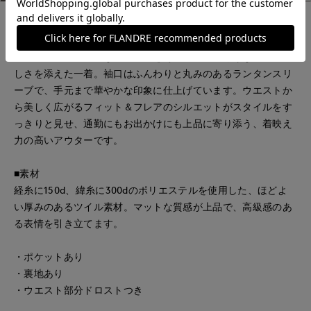
■デザイン
ラベンダーとネイビーの2色展開のコートは、前中心と後ろの
ウエストタブに上品な花レースをあしらい、さりげない女性ら
しさを添えた一着。袖口はふんわりと丸みのあるランタンスリ
ーブで、手元まで華やかな印象に仕上げています。ウエストか
ら美しく広がるフィット＆フレアのシルエットがスタイルをす
っきりと見せ、通勤にもお出かけにも上品に寄り添う、着映え
力の高いアウターです。
■素材
経糸に150d、緯糸に300dのポリエステルを使用した、ほどよ
い厚みのあるツイル素材。マットな質感が上品で、高級感のあ
る表情を引き立てます。
・ポケットあり
・裏地あり
・ウエスト部分ドロストつき