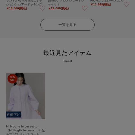
ランドル45周年限定コレク
田理紗》アシメショートジ
AIONコラボレーション》
ション》シアードッキング
ャケット
￥11,968(税込)
デニムジレ《M Maglie le ca
￥10,560(税込)
￥22,000(税込)
ssetto》
一覧を見る
最近見たアイテム
Recent
60%
OFF
再値下げ
M Maglie le cassetto
《M Maglie le cassetto》配
色フラワーレースコート