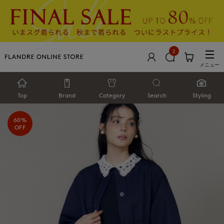
2
メニュー
Top
Brand
Category
Search
Styling
60%
OFF