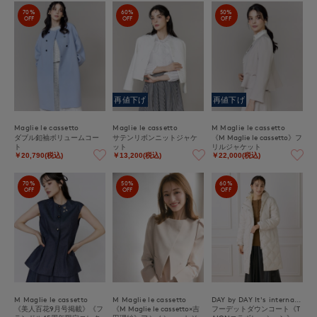
70%
60%
50%
OFF
OFF
OFF
再値下げ
再値下げ
Maglie le cassetto
Maglie le cassetto
M Maglie le cassetto
ダブル釦袖ボリュームコー
サテンリボンニットジャケ
《M Maglie le cassetto》フ
ト
ット
リルジャケット
￥20,790(税込)
￥13,200(税込)
￥22,000(税込)
70%
50%
60%
OFF
OFF
OFF
M Maglie le cassetto
M Maglie le cassetto
DAY by DAY It's international
《美人百花9月号掲載》《フ
《M Maglie le cassetto×吉
フーデットダウンコート《T