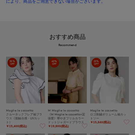
により、商品をご用意できない場合がございます。
おすすめ商品
Recommend
50%
40%
20%
OFF
OFF
OFF
Maglie le cassetto
M Maglie le cassetto
Maglie le cassetto
クルーネックフレア袖ブラ
《M Maglie le cassetto×冨
ロゴ刺繍ボリューム袖カッ
ウス《接触冷感・UVカッ
張愛》華やぎフリルカラー
トソー
ト》
ドットジャガードブラウス
￥15,840(税込)
￥15,400(税込)
￥19,800(税込)