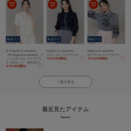
40%
60%
60%
OFF
OFF
OFF
再値下げ
再値下げ
再値下げ
M Maglie le cassetto
Maglie le cassetto
Maglie le cassetto
《M Maglie le cassetto》ラ
スタンドレースブラウス
ボーラーレースブラウス
ッシュガードレースブラウ
￥12,320(税込)
￥13,200(税込)
ス《UVカット・撥水加工》
￥19,800(税込)
一覧を見る
最近見たアイテム
Recent