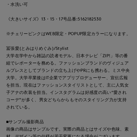
・水洗い可
《大きいサイズ》13・15・17号品番:5162182530
※チェリーピンクはWEB限定・POPUP限定カラーになります。
冨張愛(とみはりめぐみ)/Stylist
大学在学中から雑誌の読者モデル、日本テレビ「ZIP!」等の番
組でレポーターを務める。ファッションブランドのヴィジュア
ルプレスとしてブランドの立ち上げやPRにも携わる。ミス中央
大学。大学卒業後はIT企業でアプリプロデューサー、宣伝広報
を担当。現在はファッションスタイリストとして、主に人気女
子アナの衣装を担当。インスタグラムは好感度の高い“愛され
コーデ”が多く、男女どちらからもそのスタイリング力が支持
されている。
■サンプル撮影商品
画像の商品はサンプルです。実際の商品とはサイズや色味、素
材、デザイン等の仕様が若干変更になる場合がございます。