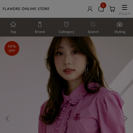
2
メニュー
Top
Brand
Category
Search
Styling
50%
OFF