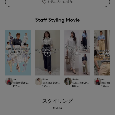
お気に入りに追加
Staff Styling Movie
ao
Rina
Jinda
ao
岡山天満屋SUPERIORCLOSET
日本橋高島屋M Maglie le cassetto
広島三越SUPERIORCLOSET
岡山天満屋SU
157
cm
155
cm
170
cm
157
cm
スタイリング
Styling