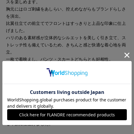
スを楽しめます。
胸元にはロゴ刺繍をあしらい、控えめながらもブランドらしさ
を演出。
比翼仕立ての前立てでフロントはすっきりと上品な印象に仕上
げました。
ハリのある素材感が立体的なシルエットを美しく引き立て、ス
トレッチ性も備えているため、きちんと感と快適な着心地を両
立。
一枚で着映えし、パンツ・スカートどちらとも好相性。
通勤からきれいめカジュアルまで幅広いシーンで活躍します。
上質なスーピマコットンとポリエステルをバランスよく組み合
わせた、こだわりの素材を使用。
なめらかでやわらかな肌ざわりに加え、適度なハリ感があり、
美しいシルエットをキープします。
さらに、光を抑えた落ち着きのある質感で、上品で高級感のあ
る印象に仕上げました。