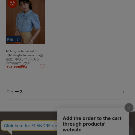
50%
OFF
再値下げ
M Maglie le cassetto
《M Maglie le cassetto×冨
張愛》華やかフリルカラー
ロゴ刺繍ブラウス
￥15,400(税込)
ニュース