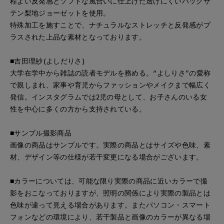
程よい反発感とソフトな風合いに仕上げた透けにくいバックサ
テン梨地ジョーゼットを使用。
特殊加工を施すことで、ナチュラルなストレッチと反発感がプ
ラスされた上品な素材となっております。
■吉田理紗(よしだりさ)
大学在学中から雑誌の読者モデルを務める。“よしりさ”の愛称
で親しまれ、家事や育児からファッションやメイクまで幅広く
発信。インスタグラムでは2児の母として、お子さんのいる女
性を中心に多くの方から支持されている。
■サンプル撮影商品
画像の商品はサンプルです。実際の商品とはサイズや色味、素
材、デザイン等の仕様が若干変更になる場合がございます。
■カラーについては、可能な限り実際の商品に近いカラーで撮
影をおこなっておりますが、照明の関係により実際の製品とは
色味が違って見える場合があります。またパソコン・スマート
フォンなどの環境により、若干製品と画像のカラーが異なる場