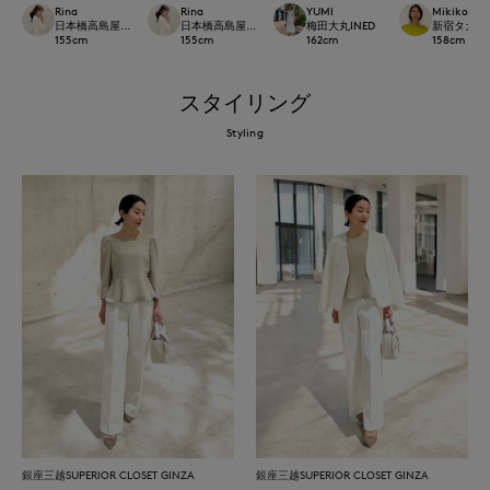
Rina
Rina
YUMI
Mikiko
日本橋高島屋M Maglie le cassetto
日本橋高島屋M Maglie le cassetto
梅田大丸INED
新宿タカシマヤ
155
cm
155
cm
162
cm
158
cm
スタイリング
Styling
銀座三越SUPERIOR CLOSET GINZA
銀座三越SUPERIOR CLOSET GINZA