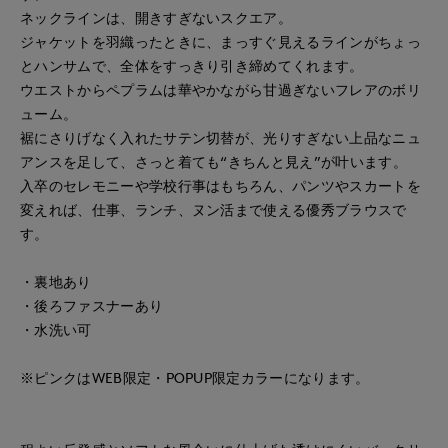
ネックラインは、開きすぎないスクエア。
ジャケットを羽織ったときに、まっすぐ見えるラインがちょっ
とハンサムで、全体をすっきり引き締めてくれます。
ウエストからペプラムは華やかながら甘過ぎないフレアのボリ
ューム。
裾にさりげなく入れたサテン切替が、光りすぎない上品なニュ
アンスを足して、さっと着ても“きちんと見え”が叶います。
入卒のセレモニーや学校行事はもちろん、パンツやスカートを
変えれば、仕事、ランチ、ヌン活まで使える優秀ブラウスで
す。
・裏地あり
・後ろファスナーあり
・水洗い可
※ピンクはWEB限定・POPUP限定カラーになります。