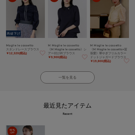
再値下げ
Maglie le cassetto
M Maglie le cassetto
M Maglie le cassetto
スタンドレースブラウス
《M Maglie le cassetto》シ
《M Maglie le cassetto×冨
アー付け衿ブラウス
張愛》華やぎフリルカラー
￥12,320(税込)
ドットジャガードブラウス
￥9,900(税込)
￥19,800(税込)
一覧を見る
最近見たアイテム
Recent
50%
OFF