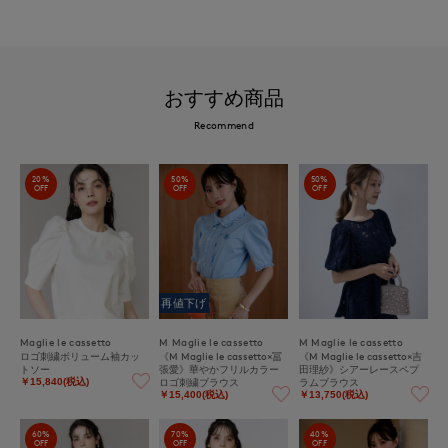
おすすめ商品
Recommend
20%
50%
50%
OFF
OFF
OFF
再値下げ
Maglie le cassetto
M Maglie le cassetto
M Maglie le cassetto
ロゴ刺繍ボリューム袖カッ
《M Maglie le cassetto×冨
《M Maglie le cassetto×吉
トソー
張愛》華やかフリルカラー
田理紗》シアーレースペプ
ロゴ刺繍ブラウス
ラムブラウス
￥15,840(税込)
￥15,400(税込)
￥13,750(税込)
60%
70%
40%
OFF
OFF
OFF