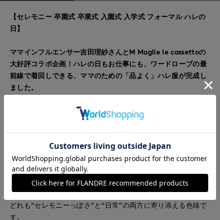
【セレモニー 卒園式 卒業式 入園式 入学式 フォーマル ハレの
日】
ママインフルエンサー吉田理紗さんとM Maglie le cassettoの
大好評コラボ企画！ハレの日もお仕事にも、ワードローブの最
前線で着回しできる、ママのための「品よく」ハレ服が完成し
ました。
ちょっときれいにしたい日に頼れるトップス。
バックサテン梨地素材で、ほどよく落ち感があって、身体にま
とわりすぎない軽さが魅力です。
ストレッチも効いていて、動きやすく、透けにくいのもうれし
いポイント。
カラーは、肌映えするピンクベージュ、上品なベージュ、万能
なネイビーの３色展開。
どれも“セレモニーっぽさ”と“日常”の両方に寄り添える色味で
す。