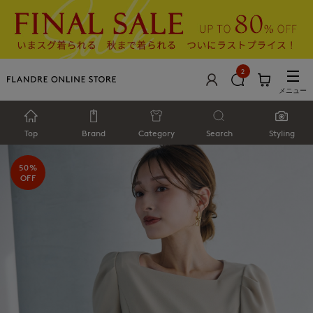
2
メニュー
Top
Brand
Category
Search
Styling
50%
OFF