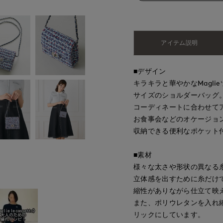
アイテム説明
■デザイン
キラキラと華やかなMagl
サイズのショルダーバッグ
コーディネートに合わせて
お食事会などのオケージョ
収納できる便利なポケット
■素材
様々な太さや形状の異なる
立体感を出すために糸だけ
縮性がありながら仕立て映
また、ポリウレタンを入れ
リックにしています。