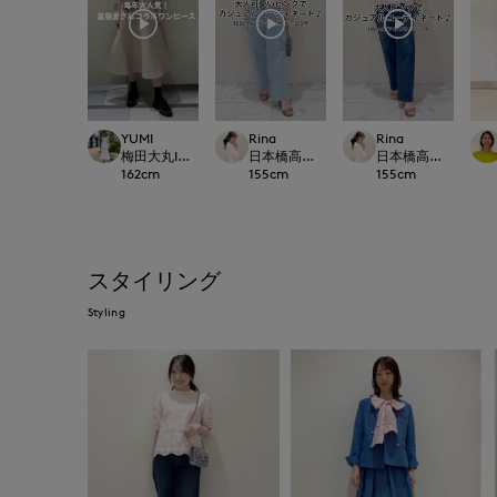
YUMI
Rina
Rina
梅田大丸INED
日本橋高島屋M Maglie le cassetto
日本橋高島屋M Maglie 
162
cm
155
cm
155
cm
スタイリング
Styling