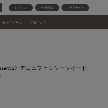
ログイン
会員登録
ご利用ガイド
予約アイテム
店舗リスト
e cassetto》デニムファンシーツイード
グ