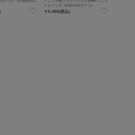
ルバッグ《LORISTELL
アニマル柄ツマミハンドル2WAYミニト
》
ートバッグ《COOCO/クーコ》
)
￥5,489(税込)