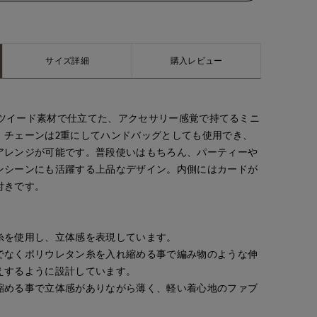
サイズ詳細
購入レビュー
ieツイード素材で仕立てた、アクセサリー感覚で持てるミニ
。チェーンは2重にしてハンドバッグとしても使用でき、
アレンジが可能です。普段使いはもちろん、パーティーや
ンシーンにも活躍する上品なデザイン。内側にはカードが
付きです。
糸を使用し、立体感を表現しています。
でなくポリウレタン糸を入れ縮める事で編み物のような伸
えするように設計しています。
縮める事で立体感がありながら薄く、軽い着心地のファブ