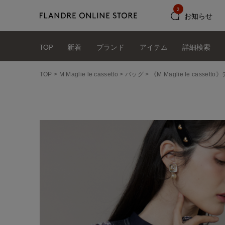
2
お知らせ
TOP
新着
ブランド
アイテム
詳細検索
TOP
M Maglie le cassetto
バッグ
《M Maglie le cas