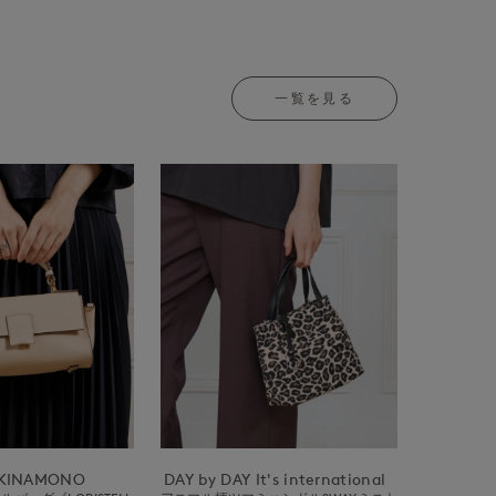
一覧を見る
UKINAMONO
DAY by DAY It's international