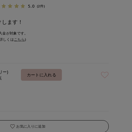
5.0
(2件)
けします！
入金が対象です。
詳しくは
こちら
)
リー)
カートに入れる
点
お気に入りに追加