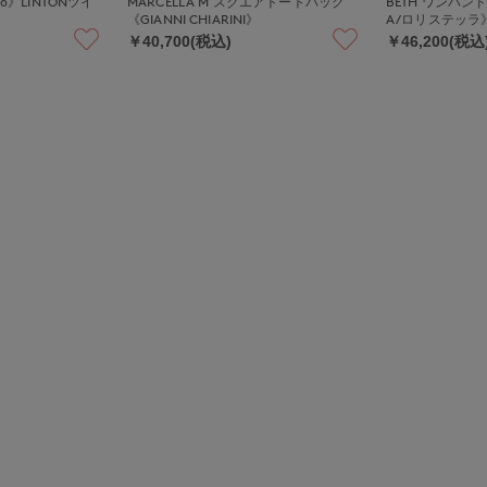
etto》LINTONツイ
MARCELLA M スクエアトートバッグ
BETH ワンハンド
《GIANNI CHIARINI》
A/ロリステッラ
￥40,700(税込)
￥46,200(税込