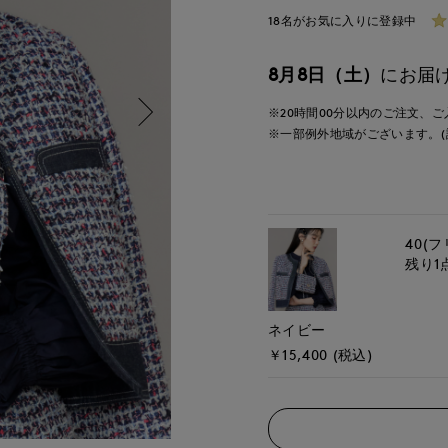
18名がお気に入りに登録中
8月8日（土）
にお届
※20時間
00分
以内
のご注文、ご
※一部例外地域がございます。(
40(フ
残り1
ネイビー
￥15,400 (税込)