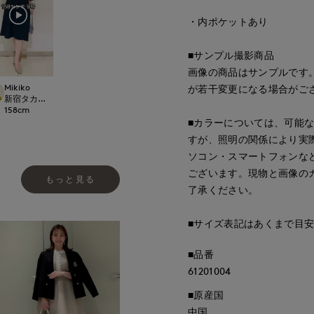
・内ポケットあり
■サンプル撮影商品
画像の商品はサンプルです
Mikiko
が若干変更になる場合がご
le cassetto
新宿タカシマヤSUPERIOR CLOSET
158
cm
■カラーについては、可能
すが、照明の関係により実
ソコン・スマートフォンな
ございます。現物と画像の
もっと見る
了承ください。
■サイズ表記はあくまで目
■品番
61201004
■原産国
中国