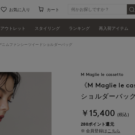
お気に入り
カート
アウトレット
スタイリング
ランキング
再入荷アイテム
setto》デニムファンシーツイードショルダーバッグ
M Maglie le cassetto
《M Maglie l
ショルダーバッ
￥15,400
(税込)
280ポイント還元
会員登録は
こちら