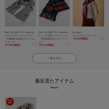
DAY by DAY It's international
DAY by DAY It's international
Le Souk
カラーフリンジ マフラー
チェック柄ウールストール
ウールライクストール
《PIERRE QUIOC/ピエール
《TWEEDMILL/ツイードミ
￥9,240(税込)
キオック》
ル》
￥1,980(税込)
￥5,720(税込)
一覧を見る
最近見たアイテム
Recent
60%
OFF