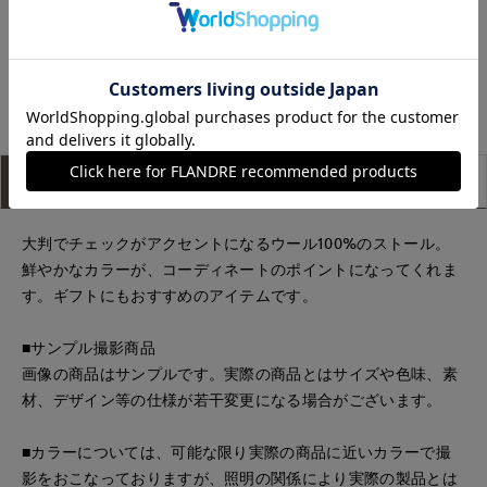
たまプラーザ東急I.T.'S.international
上本町近鉄I.T.'S.international
もっと見る
アイテム説明
サイズ詳細
購入レビュー
大判でチェックがアクセントになるウール100%のストール。
鮮やかなカラーが、コーディネートのポイントになってくれま
す。ギフトにもおすすめのアイテムです。
■サンプル撮影商品
画像の商品はサンプルです。実際の商品とはサイズや色味、素
材、デザイン等の仕様が若干変更になる場合がございます。
■カラーについては、可能な限り実際の商品に近いカラーで撮
影をおこなっておりますが、照明の関係により実際の製品とは