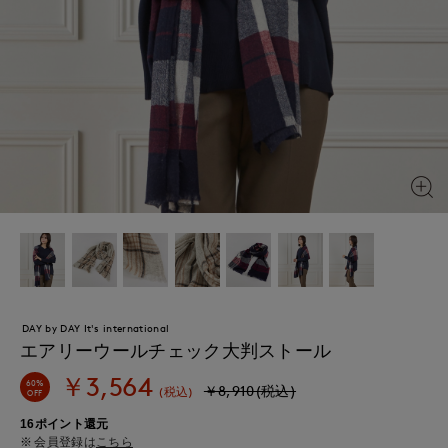
DAY by DAY It's international
エアリーウールチェック大判ストール
￥3,564
60%
￥8,910(税込)
(税込)
OFF
16ポイント還元
会員登録は
こちら