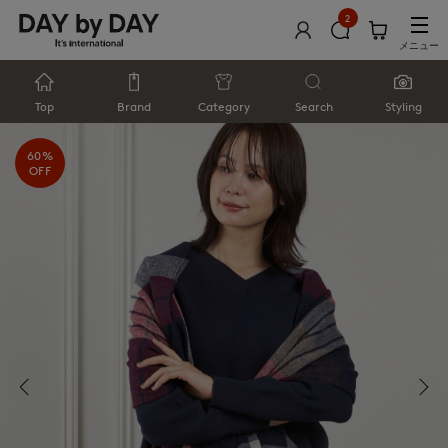
2
メニュー
Top
Brand
Category
Search
Styling
60%
OFF