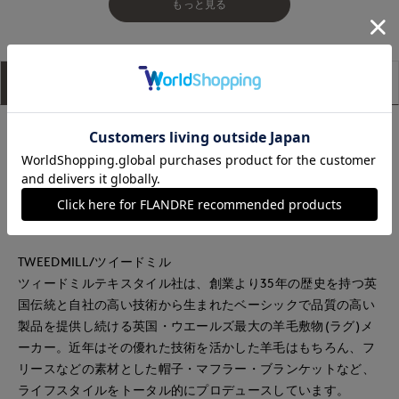
もっと見る
アイテム説明
サイズ詳細
購入レビュー
ベーシックなデザインが人気の、TWEED MILL定番の大判スト
ール。秋冬のコーディネートに映えるシックな色味が魅力のア
イテムです。アレンジが効く大きめのサイズ感で、マルチに使
える便利な一枚。マフラーとして首や肩にかけたり巻いたりす
るのはもちろん、膝掛けとしてもお使い頂けます。
TWEEDMILL/ツイードミル
ツィードミルテキスタイル社は、創業より35年の歴史を持つ英
国伝統と自社の高い技術から生まれたベーシックで品質の高い
製品を提供し続ける英国・ウエールズ最大の羊毛敷物(ラグ)メ
ーカー。近年はその優れた技術を活かした羊毛はもちろん、フ
リースなどの素材とした帽子・マフラー・ブランケットなど、
ライフスタイルをトータル的にプロデュースしています。