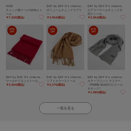
INED
DAY by DAY It's international
DAY by DAY It's international
チェック柄ウール100%スト
ボリュームチェックマフラ
エアリーウールチェック大
ール
ー
判ストール
￥7,260(税込)
￥3,564(税込)
￥3,564(税込)
60%
60%
60%
OFF
OFF
OFF
DAY by DAY It's international
DAY by DAY It's international
DAY by DAY It's international
ウールナイロンストール
ソフトカラーストール
カラーフリンジ マフラー
《PIERRE QUIOC/ピエール
￥3,564(税込)
￥2,376(税込)
キオック》
￥1,980(税込)
一覧を見る