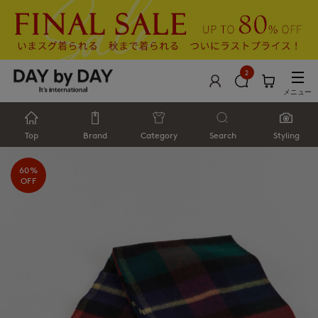
2
メニュー
Top
Brand
Category
Search
Styling
60%
OFF