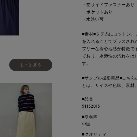
・左サイドファスナーあり
・ポケットあり
・水洗い可
■素材■タテ糸にコットン
を入れることでプラスされ
フリーな着心地感が特徴で
ており、水溶性の汚れをは
す。
もっと見る
■サンプル撮影商品■こち
とは、サイズや色味、素材
■品番
51152013
■原産国
中国
■クオリティ