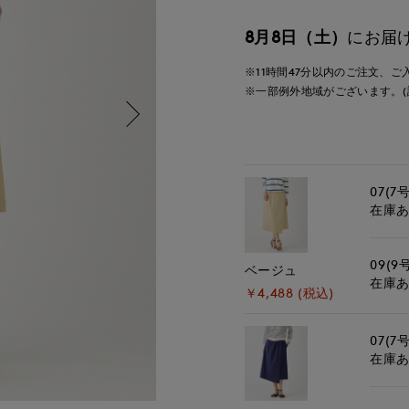
8月8日（土）
にお届
※11時間
47分
以内
のご注文、ご
※一部例外地域がございます。(
07(7号
在庫
09(9
ベージュ
在庫
￥4,488 (税込)
07(7号
在庫