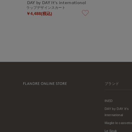
DAY by DAY It's international
ラップデザインスカート
￥4,488(税込)
ブランド
INED
DAY by DAY It's
international
Maglie le cassetto
Le Souk