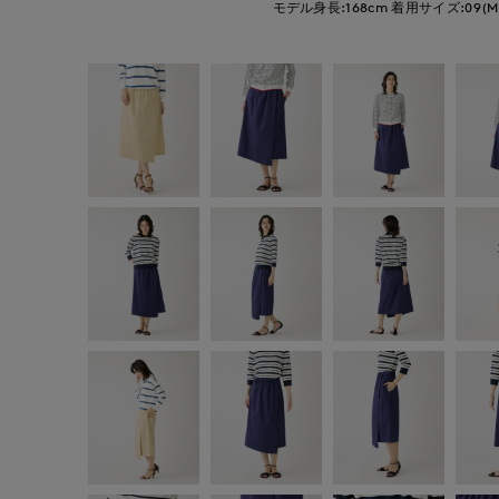
モデル身長:168cm
着用サイズ:09(M