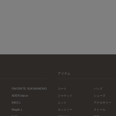
アイテム
FAVORITE SUKINAMONO
コート
バッグ
ADER.bijoux
ジャケット
シューズ
INED L
ニット
アクセサリー
Maglie L
カットソー
ストール