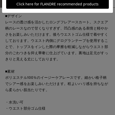
アイテム説明
サイズ詳細
購入レビュー
■デザイン
レースの透け感を活かしたロングフレアースカート。スクエア
柄のレースなので甘くなりすぎず、凹凸感のある表情と軽やか
さをお楽しみいただけます。後ろウエストゴム仕様で着やすく
しております。ウエスト内側にグログランテープを使用するこ
とで、トップスをインした際の摩擦を軽減しながらウエスト部
分のごわつきを抑え華奢に仕上げています。裏地は足元がすっ
きりと見える丈にしております。
■素材
ポリエステル100％のイージーケアレースです。細かい格子柄
でシアー感をお楽しみいただけます。程よいハリ感を持ちなが
ら柔らかい肌当たりです。
・水洗い可
・ウエスト部分ゴム仕様