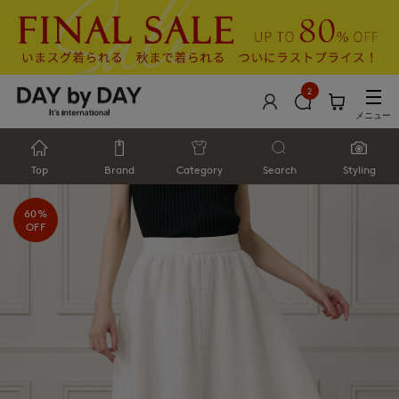
2
メニュー
Top
Brand
Category
Search
Styling
60%
OFF