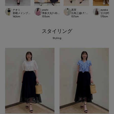
ナオミ
yoshi
真実
ayaka
那覇メインプレイスI.T.'S.international
博多大丸7-IDconcept.
広島三越I.T.'S.international
立川伊勢丹I.T.
162
cm
155
cm
157
cm
170
cm
スタイリング
Styling