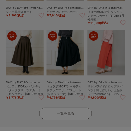
DAY by DAY It's international
DAY by DAY It's international
DAY by DAY It's international
シアー楊柳スカート
ギャザフレアースカート
《コラボSTORY》タックフ
レアースカート【STORY5月
￥3,300(税込)
￥7,040(税込)
号掲載】
￥11,880(税込)
60%
60%
33%
OFF
OFF
OFF
DAY by DAY It's international
DAY by DAY It's international
DAY by DAY It's international
《コラボSTORY》ベルテッ
《コラボSTORY》ベルテッ
リネンワイドクロップドパ
ドタックプリーツスカート
ドタックプリーツスカート
ンツ｜凛と涼しい、上品ド
（ロング丈）【STORY11月号
(レギュラー丈)【STORY11月
レープの綿麻ワイドパンツ
掲載】
号掲載】
￥6,776(税込)
￥6,776(税込)
￥9,900(税込)
一覧を見る