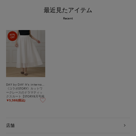
最近見たアイテム
Recent
60%
OFF
DAY by DAY It's international
《コラボSTORY》カットワ
ークレースのドラマティッ
クスカート【STORY8月号掲
載】
￥5,588(税込)
店舗