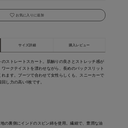
お気に入りに追加
着用サイズ:09(M)
サイズ詳細
購入レビュー
トのストレートスカート。肌触りの良さとストレッチ感が
。ワークテイストを漂わせながら、長めのバックスリット
くれます。ブーツで合わせて女性らしくも、スニーカーで
着回し力の高い1枚です。
IM》生地の裏側にインドのスビン綿を使用。繊細で、豊潤な油