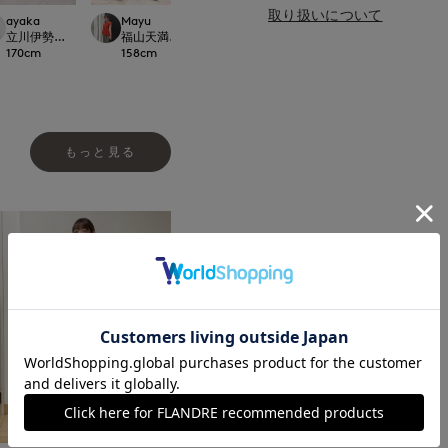
取り扱いについて
ayaka
Mayu
Mayu
ayaka
rnational
立川伊勢丹I.T.'S.international
福山天満屋店INED/7-IDconcept./Maglie
福山天満屋店INED/7-IDconcept./Magli
立川伊勢丹I.T.'S.in
170
cm
158
cm
158
cm
170
cm
もっと見る