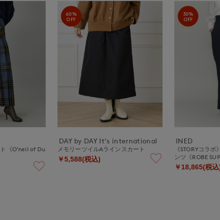
60%
30%
OFF
OFF
DAY by DAY It's international
INED
'neil of Du
メモリーツイルAラインスカート
《STORYコラボ
ンツ《ROBE SUPE
￥5,588(税込)
￥18,865(税込