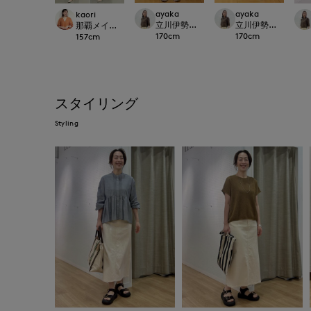
ayaka
ayaka
kaori
立川伊勢丹I.T.'S.international
立川伊勢丹I.T.'S.inte
那覇メインプレイスI.T.'S.international
170
cm
170
cm
157
cm
スタイリング
Styling