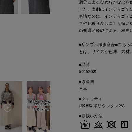
脂分によるなめらかな糸を
した。表側はインディゴで
表情なのに、インディゴデ
ちや色移りがしにくく扱い
の知識と経験による、程良
■サンプル撮影商品■こち
とは、サイズや色味、素材
■品番
50152021
■原産国
日本
■クオリティ
綿98% ポリウレタン2%
■取扱い方法