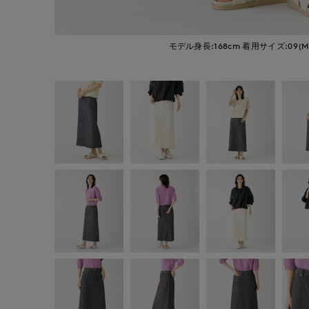
モデル身長:168cm
着用サイズ:09(M