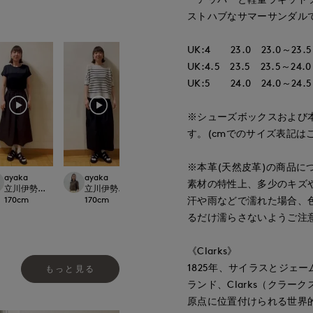
ストハブなサマーサンダル
UK:4 23.0 23.0～23.5
UK:4.5 23.5 23.5～24.0
UK:5 24.0 24.0～24.5
※シューズボックスおよび
す。(cmでのサイズ表記は
※本革(天然皮革)の商品に
ayaka
ayaka
ゆうき
ayaka
素材の特性上、多少のキズ
rnational
立川伊勢丹I.T.'S.international
立川伊勢丹I.T.'S.international
那覇メインプレイスI.T.'S.international
立川伊勢丹I.T.'S.in
170
cm
170
cm
150
cm
170
cm
汗や雨などで濡れた場合、
るだけ濡らさないようご注
《Clarks》
1825年、サイラスとジェ
もっと見る
ランド、Clarks（クラー
原点に位置付けられる世界的