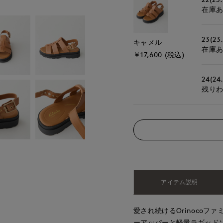
在庫
23(23
キャメル
在庫
￥17,600 (税込)
24(24
残り
アイテム説明
愛され続けるOrinocoファミ
ーアッパーと軽量ラギッド