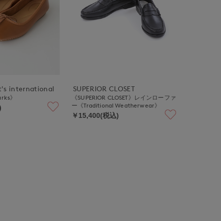
's international
SUPERIOR CLOSET
larks》
《SUPERIOR CLOSET》レインローファ
ー《Traditional Weatherwear》
)
￥15,400(税込)