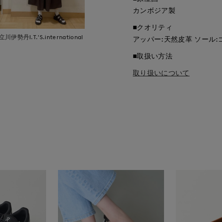
カンボジア製
■クオリティ
立川伊勢丹I.T.'S.international
アッパー:天然皮革 ソール:
■取扱い方法
取り扱いについて