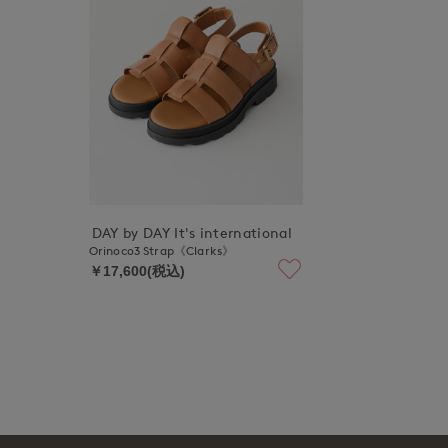
DAY by DAY It's international
Orinoco3 Strap《Clarks》
￥17,600(税込)