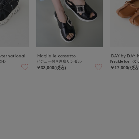
nternational
Maglie le cassetto
DAY by DAY It
ON》
ビジュー付き厚底サンダル
Freckle Ice 《C
￥33,000(税込)
￥17,600(税込