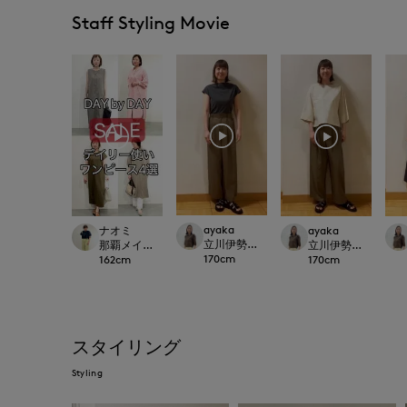
Staff Styling Movie
ayaka
ナオミ
ayaka
立川伊勢丹I.T.'S.international
那覇メインプレイスI.T.'S.international
立川伊勢丹I.T.'S.inte
170
cm
162
cm
170
cm
スタイリング
Styling