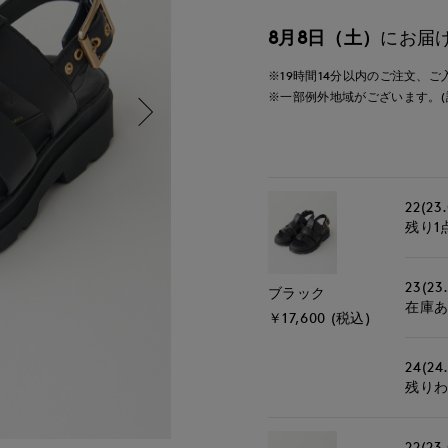
8月8日（土）
にお届
※19時間
14分
以内
のご注文、ご
※一部例外地域がございます。(
22(23
残り1
23(23
ブラック
在庫
￥17,600 (税込)
24(24
残り
22(23