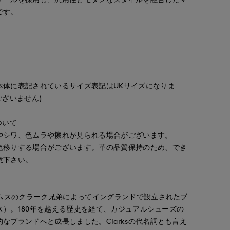
です。
本体に表記されているサイズ表記はUKサイズになりま
ございません)
ついて
ayaka
ayaka
ayaka
やシワ、色ムラや擦れが見られる場合がございます。
ternational
立川伊勢丹I.T.'S.international
立川伊勢丹I.T.'S.international
立川伊勢丹I.T.'S.international
170
cm
170
cm
170
cm
色移りする場合がございます。革の品質保持のため、でき
意下さい。
ームスのクラーク兄弟によってイングランドで設立されたブ
クス）。180年を越える歴史を経て、カジュアルシューズの
なブランドへと成長しました。Clarksの代名詞とも言え