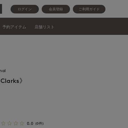
ログイン
会員登録
ご利用ガイド
予約アイテム
店舗リスト
nal
《Clarks》
0.0
(0件)