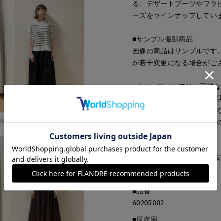
る、デザートブーツやワラ
ーズをラインナップしてい
■サンプル撮影商品
画像の商品はサンプルです
が若干変更になる場合がご
■カラーについては、可能
ますが、照明の関係により
パソコン・スマートフォン
立川伊勢丹I.T.'S.international
もございます。現物と画像
ご了承ください。
■サイズ表記はあくまで目
■品番
60205002
■原産国