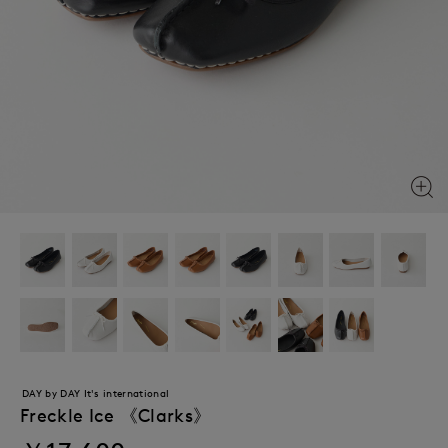
DAY by DAY It's international
Freckle Ice 《Clarks》