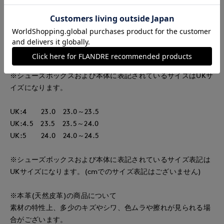
ルに機能性クッションを採用しているため長時間歩いても疲れ
にくい仕様になっています。シーズンやトレンドに左右され
ず、長く愛用できるのも魅力です。フィット感を高め衝撃を吸
収し、抗菌・防臭・通気性に優れたOrtholiteをインソールに採
用。
※シューズボックスおよび本体に表記されているサイズはUKサ
イズになります。
UK:4 23.0 23.0～23.5
UK:4.5 23.5 23.5～24.0
UK:5 24.0 24.0～24.5
※シューズボックスおよび本体に表記されているサイズ表記は
UKサイズになります。(cmでのサイズ表記はございません)
※本革(天然皮革)の商品について
素材の特性上、多少のキズやシワ、色ムラや擦れが見られる場
合がございます。