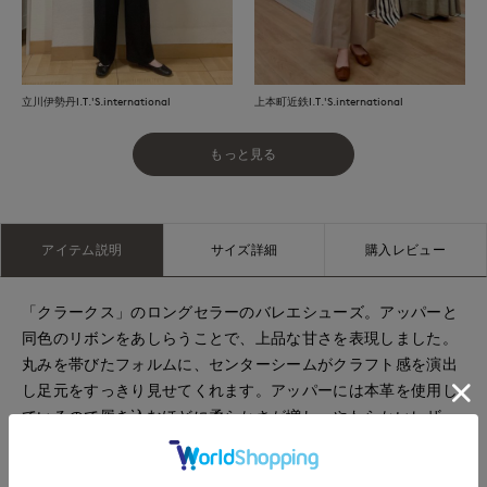
立川伊勢丹I.T.'S.international
上本町近鉄I.T.'S.international
もっと見る
アイテム説明
サイズ詳細
購入レビュー
「クラークス」のロングセラーのバレエシューズ。アッパーと
同色のリボンをあしらうことで、上品な甘さを表現しました。
丸みを帯びたフォルムに、センターシームがクラフト感を演出
し足元をすっきり見せてくれます。アッパーには本革を使用し
ているので履き込むほどに柔らかさが増し、やわらかいレザー
のライナーが足をやさしく包み込みます。アウトソールは滑り
にくくフレキシブルなラバー製、フラットタイプでもインソー