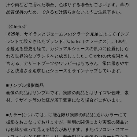
汗や雨などで濡れた場合、色移りする場合がございます。革の
品質保持のため、できるだけ濡らさないようご注意下さい。
《Clarks》
1825年、サイラスとジェームスのクラーク兄弟によってイング
ランドで設立されたブランド、Clarks（クラークス）。180年
を越える歴史を経て、カジュアルシューズの原点に位置付けら
れる世界的なブランドへと成長しました。Clarksの代名詞とも
言える、デザートブーツやワラビーはもちろん、常に履きやす
さと快適さを追求したシューズをラインナップしています。
■サンプル撮影商品
画像の商品はサンプルです。実際の商品とはサイズや色味、素
材、デザイン等の仕様が若干変更になる場合がございます。
■カラーについては、可能な限り実際の商品に近いカラーにて
撮影をおこなっておりますが、照明の関係により実際の製品と
は色味が違って見える場合があります。またパソコン・スマー
トフォンなどの環境により、若干製品と画像のカラーが異なる