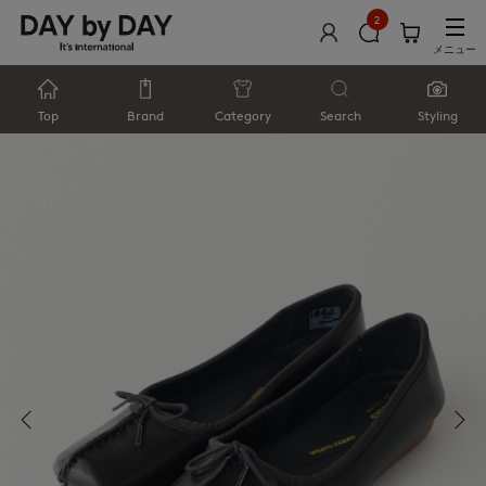
2
メニュー
Top
Brand
Category
Search
Styling