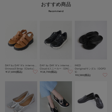
おすすめ商品
Recommend
DAY by DAY It's international
DAY by DAY It's international
INED
Orinoco3 Strap《Clarks》
Cloud 6スニーカー《ON》
Ooriginalサンダル《OOFO
S》
￥17,600(税込)
￥18,700(税込)
￥8,580(税込)