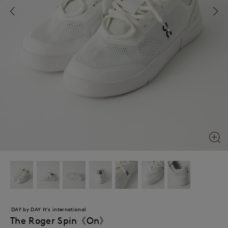
DAY by DAY It's international
The Roger Spin《On》