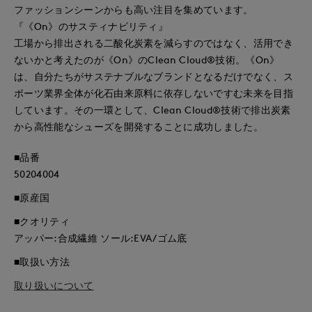
ファッションシーンからも高い注目を集めています。
『《On》のサスティナビリティ』
工場から排出される二酸化炭素を減らすのではなく、活用でき
ないかと考えたのが《On》のClean Cloud®技術。《On》
は、自分たちがサステナブルなブランドとなるだけでなく、ス
ポーツ業界全体が化石由来原料に依存しないですむ未来を目指
しています。その一環として、Clean Cloud®技術で排出炭素
から高性能なシューズを開発することに成功しました。
■品番
50204004
■原産国
■クオリティ
アッパー:合成繊維 ソール:EVA/ゴム底
■取扱い方法
取り扱いについて