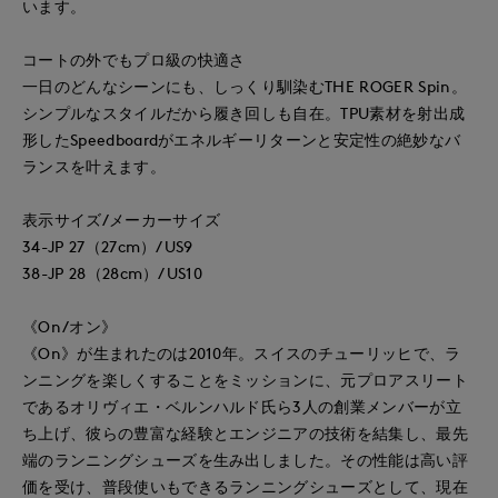
います。
コートの外でもプロ級の快適さ
一日のどんなシーンにも、しっくり馴染むTHE ROGER Spin。
シンプルなスタイルだから履き回しも自在。TPU素材を射出成
形したSpeedboardがエネルギーリターンと安定性の絶妙なバ
ランスを叶えます。
表示サイズ/メーカーサイズ
34-JP 27（27cm）/US9
38-JP 28（28cm）/US10
《On/オン》
《On》が生まれたのは2010年。スイスのチューリッヒで、ラ
ンニングを楽しくすることをミッションに、元プロアスリート
であるオリヴィエ・ベルンハルド氏ら3人の創業メンバーが立
ち上げ、彼らの豊富な経験とエンジニアの技術を結集し、最先
端のランニングシューズを生み出しました。その性能は高い評
価を受け、普段使いもできるランニングシューズとして、現在