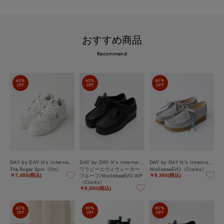
おすすめ商品
Recommend
60%
60%
60%
OFF
OFF
OFF
DAY by DAY It's international
DAY by DAY It's international
DAY by DAY It's international
The Roger Spin《On》
ワラビーエヴォウォーター
WallabeeEVO《Clarks》
プルーフ/WallabeeEVO WP
￥7,480(税込)
￥8,360(税込)
《Clarks》
￥8,800(税込)
60%
80%
80%
OFF
OFF
OFF