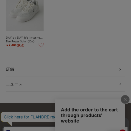
DAY by DAY It's international
The Roger Spin《On》
￥7,480(税込)
店舗
ニュース