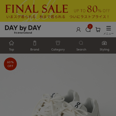
2
メニュー
Top
Brand
Category
Search
Styling
60%
OFF