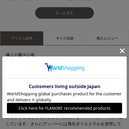
もっと見る
アイテム説明
サイズ詳細
購入レビュー
極上の履き心地
エンジニアードメッシュのアッパーがサポート力を発揮して足
をしっかりホールド。通気性に優れ空気の流れを促すだけでな
く、スポーティーなスタイルを演出しています。さらに、アウ
トソールの溝の配置を変えたことで、より自然な足の動きが可
能に。歩き心地もスムーズです。
心地良い素材
プロレベルのテクノロジーと履き心地。THE ROGER Spinには
柔らかい着地と衝撃の吸収を可能にするCloudTecソールに内蔵
しています。さらにアッパーには再生ポリエステルを使用して