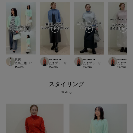
真実
maemae
maemae
maemae
広島三越I.T.'S.international
たまプラーザ東急I.T.'S.international
たまプラーザ東急I.T.'S.international
たまプラーザ東急
157
cm
157
cm
157
cm
157
cm
スタイリング
Styling