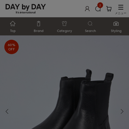
2
メニュー
Top
Brand
Category
Search
Styling
60%
OFF