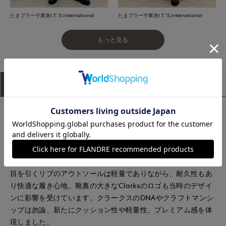
たまプラーザ東急I.T.'S.international
たまプラーザ東急I.T.'S.international
もっと見る
アイテム説明
サイズ詳細
購入レビュー
90年代に誕生したBig Gripper (ビッググリッパー) の厚底ソー
ルがポイントの「Torhill」シリーズに、様々なコーディネート
に合わせやすいチェルシーブーツの「Torhill Maple」が仲間入
り。
目を引くリブのアウトソールは軽量でありながら、耐久性もあ
り快適な履き心地。靴裏の大きなClarksのロゴも当時のデザイ
ンに影響を受けています。クラークスのDNAやクラフトマンシ
ップは勿論、新たにクッション性や軽量性、プレミアム感を体
現しました。