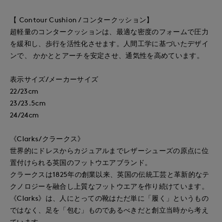
【 Contour Cushion / コンタークッション】
超軽量のコンタークッションは、最適な密度のフォームで圧力
を緩和し、歩行を活性化させます。人間工学に基づいたデザイ
ンで、 かかととアーチを安定させ、通気性を高めています。
表示サイズ/メーカーサイズ
22/23cm
23/23.5cm
24/24cm
《Clarks/クラークス》
世界的にドレスからカジュアルまでレザーシューズの原点に位
置付けられる英国のフットウエアブランド。
クラークスは1825年の創業以来、英国の伝統工芸と革新的なテ
クノロジーを融合し上質なフットウエアを作り続けています。
《Clarks》は、人にとっての靴はただ単に「履く」というもの
ではなく、足を「包む」ものであるべきだと創立当時から考え
ています。