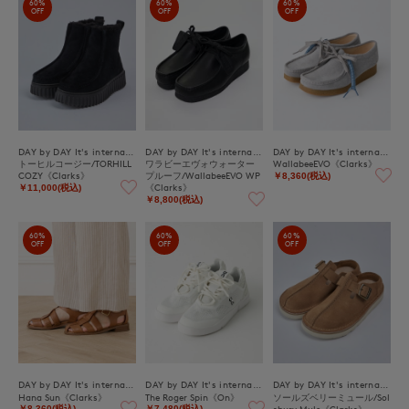
60%
60%
60%
OFF
OFF
OFF
DAY by DAY It's international
DAY by DAY It's international
DAY by DAY It's international
トーヒルコージー/TORHILL
ワラビーエヴォウォーター
WallabeeEVO《Clarks》
COZY《Clarks》
プルーフ/WallabeeEVO WP
￥8,360(税込)
《Clarks》
￥11,000(税込)
￥8,800(税込)
60%
60%
60%
OFF
OFF
OFF
DAY by DAY It's international
DAY by DAY It's international
DAY by DAY It's international
Hana Sun《Clarks》
The Roger Spin《On》
ソールズベリーミュール/Sol
sbury Mule《Clarks》
￥8,360(税込)
￥7,480(税込)