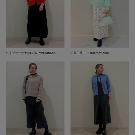
たまプラーザ東急I.T.'S.international
広島三越I.T.'S.international