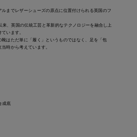
アルまでレザーシューズの原点に位置付けられる英国のフ
業以来、英国の伝統工芸と革新的なテクノロジーを融合し上
けています。
っての靴はただ単に「履く」というものではなく、足を「包
立当時から考えています。
合成底