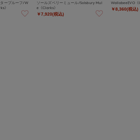
タープルーフ/W
ソールズベリーミュール/Solsbury Mul
WallabeeEVO《
rks》
e《Clarks》
￥8,360(税込)
￥7,920(税込)