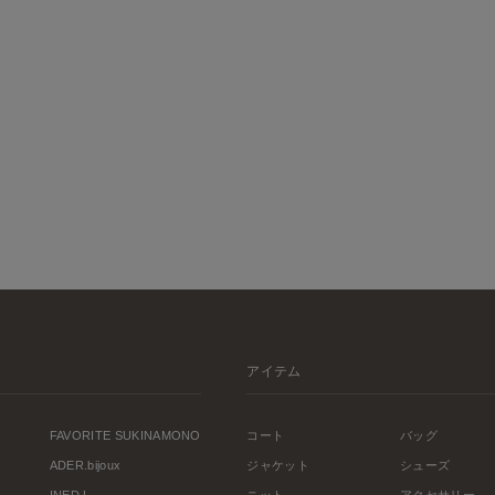
アイテム
FAVORITE SUKINAMONO
コート
バッグ
ADER.bijoux
ジャケット
シューズ
INED L
ニット
アクセサリー