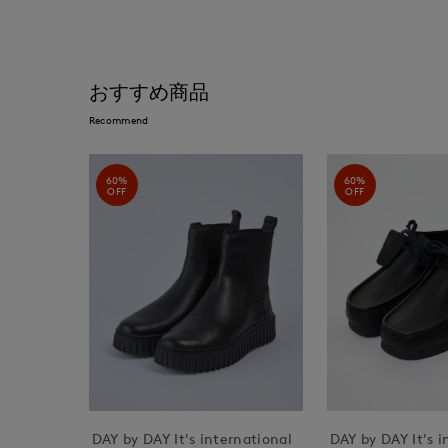
おすすめ商品
Recommend
60%
60%
OFF
OFF
DAY by DAY It's international
DAY by DAY It's i