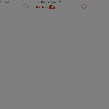
Clarks》
The Roger Spin《On》
￥7,480(税込)