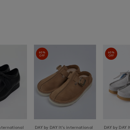
60%
60%
OFF
OFF
nternational
DAY by DAY It's international
DAY by DAY It