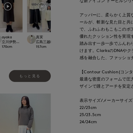
な新アイコン トーヒルシ
アッパーに、柔らかく上質
ールが、斬新な見た目と共
で、ふわふわもこもこのボ
優れたクッション性を実現するC
ayaka
真実
真実
真実
ational
立川伊勢丹I.T.'S.international
広島三越I.T.'S.international
広島三越I.T.'S.international
広島三越I.T.'S.inte
踏み出す一歩一歩でふんわ
170
cm
157
cm
157
cm
157
cm
けます。ClarksのDN
感を融合した、ファッショ
【Contour Cushion(
もっと見る
最適な密度のフォームで圧
ザインで踵とアーチを安定
表示サイズ/メーカーサイズ
22/23cm
23/23.5cm
24/24cm