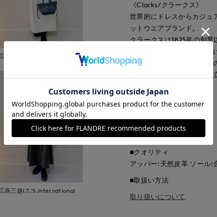
《Clarks/クラークス》
世界的にドレスからカジュ
ットウエアブランド。
クラークスは1825年の創
質なフットウエアを作り続
広島三越I.T.'S.international
《Clarks》は、人にと
む」ものであるべきだと創
■品番
50203005
■原産国
カンボジア製
■クオリティ
アッパー:天然皮革 ソール:
■取扱い方法
広島三越I.T.'S.international
取り扱いについて