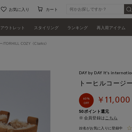
お気に入り
カート
アウトレット
スタイリング
ランキング
再入荷アイテム
ORHILL COZY《Clarks》
DAY by DAY It's internatio
トーヒルコージー/TO
￥11,000
60%
OFF
50ポイント還元
会員登録は
こちら
22名がお気に入りに登録中