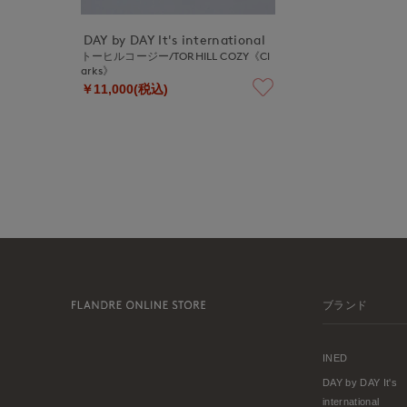
DAY by DAY It's international
トーヒルコージー/TORHILL COZY《Cl
arks》
￥11,000(税込)
ブランド
INED
DAY by DAY It's
international