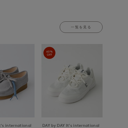
一覧を見る
60%
OFF
's international
DAY by DAY It's international