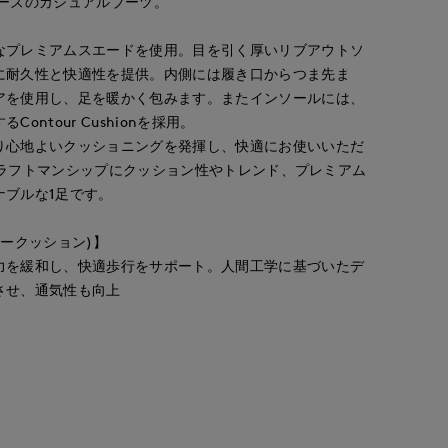
リーズのカジュアルブーツ。
なプレミアムスエードを使用。目を引く厚いリブアウトソ
に耐久性と快適性を提供。内側には履き口からつま先ま
アを使用し、足を暖かく包みます。またインソールには、
ontour Cushionを採用。
真実
ayaka
maemae
rnational
広島三越I.T.'S.international
立川伊勢丹I.T.'S.international
たまプラーザ東急I.T.'S.international
り心地よいクッショニングを発揮し、快適にお使いいただ
157
cm
170
cm
157
cm
Aやクラフトマンシップにクッション性やトレンド、プレミアム
ナブルな1足です。
コンタークッション)】
力を緩和し、快適歩行をサポート。人間工学に基づいたデ
させ、通気性も向上