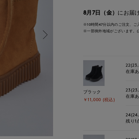
8月7日（金）
にお届
※10時間
47分
以内
のご注文、ご
※一部例外地域がございます。(
22(23
在庫
23(23
ブラック
在庫
￥11,000 (税込)
24(24
残り1