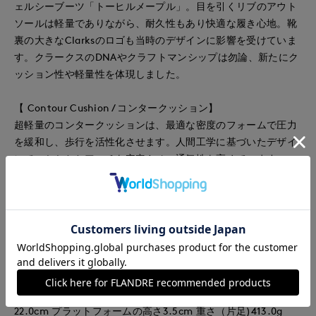
ェルシーブーツ「トーヒルメープル」。目を引くリブのアウト
ソールは軽量でありながら、耐久性もあり快適な履き心地。靴
裏の大きなClarksのロゴも当時のデザインに影響を受けていま
す。クラークスのDNAやクラフトマンシップは勿論、新たにク
ッション性や軽量性を体現しました。
【 Contour Cushion / コンタークッション】
超軽量のコンタークッションは、最適な密度のフォームで圧力
を緩和し、歩行を活性化させます。人間工学に基づいたデザイ
ンで、かかととアーチを安定させ、通気性を高めています。
表示サイズ/メーカーサイズ
22/23cm
23/23.5cm
24/24cm
■詳細寸法参考
表示サイズ「23」：ヒールの高さ4.5cm 筒丈14.5cm 筒周り
22.0cm プラットフォームの高さ3.5cm 重さ（片足)413.0g