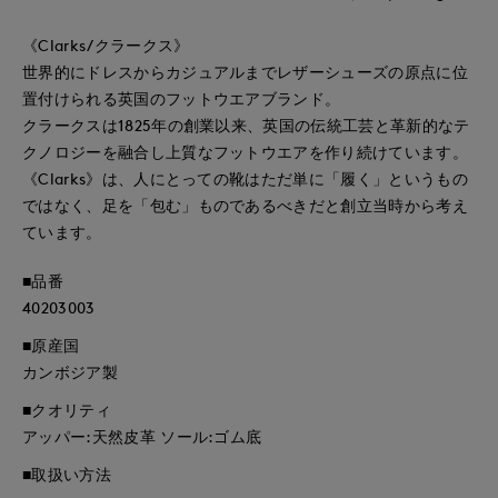
《Clarks/クラークス》
世界的にドレスからカジュアルまでレザーシューズの原点に位
置付けられる英国のフットウエアブランド。
クラークスは1825年の創業以来、英国の伝統工芸と革新的なテ
クノロジーを融合し上質なフットウエアを作り続けています。
《Clarks》は、人にとっての靴はただ単に「履く」というもの
ではなく、足を「包む」ものであるべきだと創立当時から考え
ています。
■品番
40203003
■原産国
カンボジア製
■クオリティ
アッパー:天然皮革 ソール:ゴム底
■取扱い方法