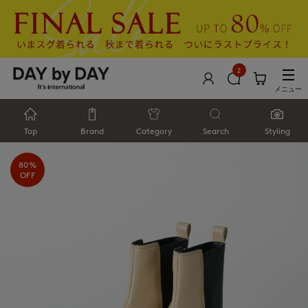
2
メニュー
Top
Brand
Category
Search
Styling
80%
OFF