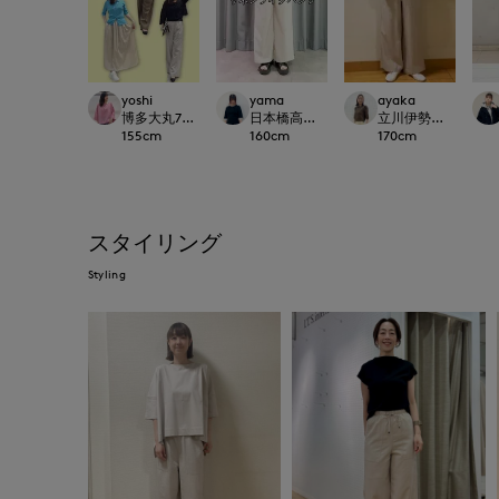
yoshi
yama
ayaka
博多大丸7-IDconcept.
日本橋高島屋SC SUPERIOR CLOSET
立川伊勢丹I.T.'S.inte
155
cm
160
cm
170
cm
スタイリング
Styling