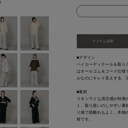
)
モデル身長:162cm
アイテム説明
■デザイン
ベイカーディテールを取り
はオールゴム＆コード仕様
ルなのにキレイ見えする、
■素材
リネンライな清涼感が特徴
く、取り扱いのしやすい素
リ感で肌離れもよく、本物
材です。