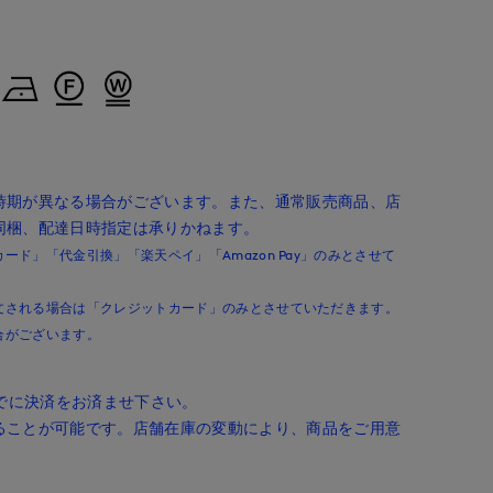
ayaka
yama
ayaka
ternational
立川伊勢丹I.T.'S.international
日本橋高島屋SC SUPERIOR CLOSET
立川伊勢丹I.T.'S.international
170
cm
160
cm
170
cm
時期が異なる場合がございます。また、通常販売商品、店
同梱、配達日時指定は承りかねます。
ド」「代金引換」「楽天ペイ」「Amazon Pay」のみとさせて
文される場合は「クレジットカード」のみとさせていただきます。
合がございます。
までに決済をお済ませ下さい。
ることが可能です。店舗在庫の変動により、商品をご用意
。